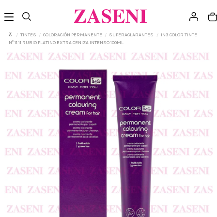
TINTES
COLORACIÓN PERMANENTE
SUPERACLARANTES
ING COLOR TINTE
N° 11.11 RUBIO PLATINO EXTRA CENIZA INTENSO 100ML