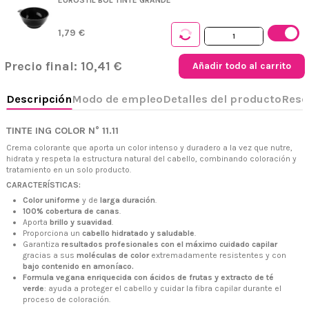
1,79 €
Precio final:
10,41 €
Añadir todo al carrito
TINTE ING COLOR N° 11.11
Crema colorante que aporta un color intenso y duradero a la vez que nutre,
hidrata y respeta la estructura natural del cabello, combinando coloración y
+34 968 06 63 44
L-V 10:00 - 14:00
tratamiento en un solo producto.
+34 601 27 80 18
CARACTERÍSTICAS:
contacto@zaseni.com
Color uniforme
y de
larga duración
.
100% cobertura de canas
.
Avenida de los Dolores 32, Murcia
Aporta
brillo y suavidad
.
Proporciona un
cabello hidratado y saludable
.
Garantiza
resultados profesionales con el máximo cuidado capilar
gracias a sus
moléculas de color
extremadamente resistentes y con
bajo contenido en amoníaco.
Formula vegana enriquecida con ácidos de frutas y extracto de té
verde
: ayuda a proteger el cabello y cuidar la fibra capilar durante el
proceso de coloración.