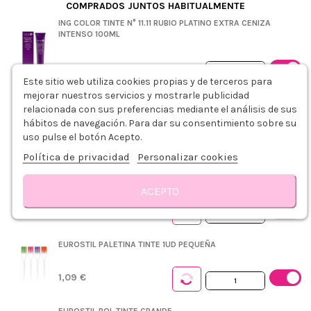
COMPRADOS JUNTOS HABITUALMENTE
ING COLOR TINTE N° 11.11 RUBIO PLATINO EXTRA CENIZA
INTENSO 100ML
2,99 €
Este sitio web utiliza cookies propias y de terceros para
+
mejorar nuestros servicios y mostrarle publicidad
relacionada con sus preferencias mediante el análisis de sus
ING COLOR OXIDANTE 20VOL. 6% 1000ML
hábitos de navegación. Para dar su consentimiento sobre su
uso pulse el botón Acepto.
3,79 €
Política de privacidad
Personalizar cookies
PLASTICAPS PEINADOR DESECHABLE AZUL 5UDS
ACEPTO
0,75 €
Descripción
Modo de empleo
Detalles del producto
Reseñas
EUROSTIL PALETINA TINTE 1UD PEQUEÑA
1,09 €
EUROSTIL BOL TINTE GRANDE