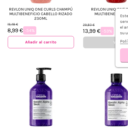
REVLON UNIQ ONE CURLS CHAMPÚ
REVLON UNIQ ONE 
MULTIBENEFICIO CABELLO RIZADO
MULTIBENEFICIO 
Este
230ML
serv
19,48 €
29,83 €
el a
8,99 €
-54%
13,99 €
-53%
su u
Polí
Añadir al carrito
Ver