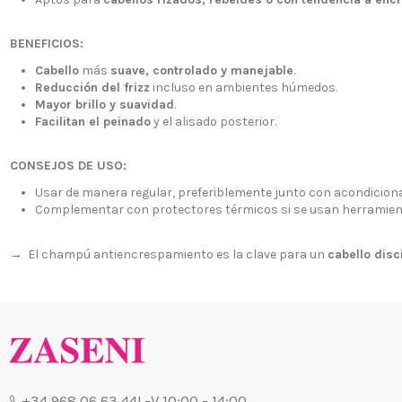
Envío, Pa
+34 601 27 80 18
Nuestras 
BENEFICIOS:
contacto@zaseni.com
Cuenta en
Cabello
más
suave, controlado y manejable
.
Avenida de los Dolores
Reducción del frizz
incluso en ambientes húmedos.
32, Murcia
Atención a
Mayor brillo y suavidad
.
Blog
Facilitan el peinado
y el alisado posterior.
CONSEJOS DE USO:
Usar de manera regular, preferiblemente junto con acondicion
Complementar con protectores térmicos si se usan herramient
→ El champú antiencrespamiento es la clave para un
cabello disci