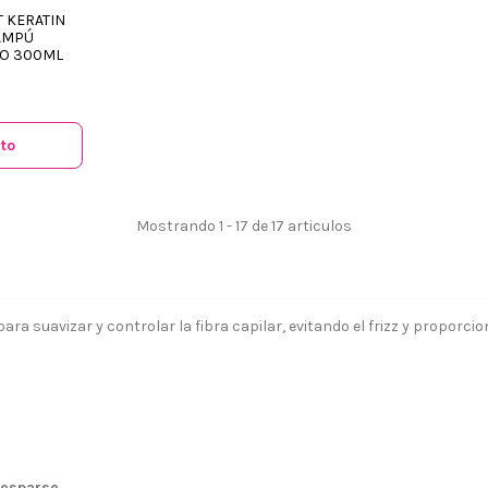
T KERATIN
AMPÚ
TO 300ML
ito
Mostrando 1 - 17 de 17 articulos
ra suavizar y controlar la fibra capilar, evitando el frizz y proporc
 somos?
Aviso legal
resparse
.