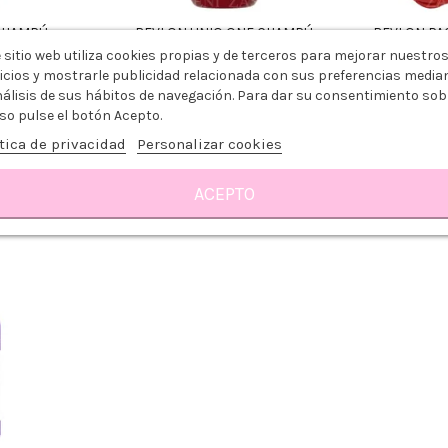
CHAMPÚ
REVLON UNIQ ONE CHAMPÚ
REVLON PAC
490ML
MULTIBENEFICIO 10 EN 1 230ML
 sitio web utiliza cookies propias y de terceros para mejorar nuestro
icios y mostrarle publicidad relacionada con sus preferencias media
18,15 €
30,00 €
nálisis de sus hábitos de navegación. Para dar su consentimiento sob
5,99 €
13,99 €
-67%
-
so pulse el botón Acepto.
tica de privacidad
Personalizar cookies
Añadir al carrito
Añ
ACEPTO