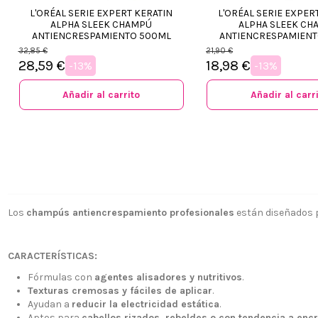
L'ORÉAL SERIE EXPERT KERATIN
L'ORÉAL SERIE EXPER
ALPHA SLEEK CHAMPÚ
ALPHA SLEEK CH
ANTIENCRESPAMIENTO 500ML
ANTIENCRESPAMIEN
32,85 €
21,90 €
28,59 €
18,98 €
-13%
-13%
Añadir al carrito
Añadir al carr
Los
champús antiencrespamiento profesionales
están diseñados pa
CARACTERÍSTICAS:
Fórmulas con
agentes alisadores y nutritivos
.
Texturas cremosas y fáciles de aplicar
.
Ayudan a
reducir la electricidad estática
.
¿Quiénes
+34 968 06 63 44
L-V 10:00 - 14:00
Aptos para
cabellos rizados, rebeldes o con tendencia a enc