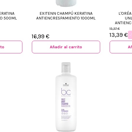
ERATINA
EXITENN CHAMPÚ KERATINA
L'ORÉA
TO 500ML
ANTIENCRESPAMIENTO 1000ML
UNL
ANTIENC
15,37 €
13,39 €
-
16,99 €
ito
Añadir al carrito
Añ