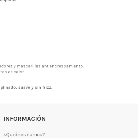
go y Devoluciones
Política de privacidad
tiendas
Política de Cookies
 tienda
Borrar Cookies
l cliente
Mapa del sitio
Desistimiento
adores y mascarillas antiencrespamiento.
as de calor.
plinado, suave y sin frizz
.
INFORMACIÓN