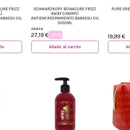
URE FRIZZ
SCHWARZKOPF BONACURE FRIZZ
PURE GRE
Ú
AWAY CHAMPÚ
ABASSU OIL
ANTIENCRESPAMIENTO BABASSU OIL
1000ML
38,84 €
27,19 €
-30%
19,99 €
ito
Añadir al carrito
Añ