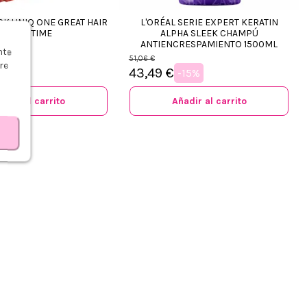
K UNIQ ONE GREAT HAIR
L'ORÉAL SERIE EXPERT KERATIN
IN NO TIME
ALPHA SLEEK CHAMPÚ
s
ANTIENCRESPAMIENTO 1500ML
nte
51,06 €
re
43,49 €
53%
-15%
adir al carrito
Añadir al carrito