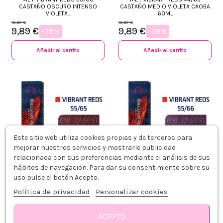
CASTAÑO OSCURO INTENSO
CASTAÑO MEDIO VIOLETA CAOBA
VIOLETA...
60ML
15,97 €
15,97 €
9,89 €
9,89 €
-38%
-38%
Añadir al carrito
Añadir al carrito
Este sitio web utiliza cookies propias y de terceros para
mejorar nuestros servicios y mostrarle publicidad
relacionada con sus preferencias mediante el análisis de sus
hábitos de navegación. Para dar su consentimiento sobre su
uso pulse el botón Acepto.
WELLA TINTE KOLESTON PERFECT
WELLA TINTE KOLESTON PERFECT
VIBRANT REDS 55/65 CASTAÑO
VIBRANT REDS 55/66 CASTAÑO
Política de privacidad
Personalizar cookies
CLARO VIOLETA CAOBA 60ML
CLARO VIOLETA INTENSO 60ML
15,97 €
15,97 €
9,89 €
9,89 €
-38%
-38%
ACEPTO