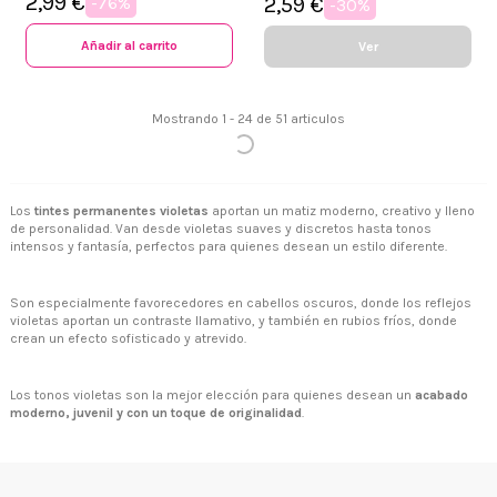
2,99 €
-76%
2,59 €
-30%
Añadir al carrito
Ver
Mostrando 1 - 24 de 51 articulos
Los
tintes permanentes violetas
aportan un matiz moderno, creativo y lleno
de personalidad. Van desde violetas suaves y discretos hasta tonos
intensos y fantasía, perfectos para quienes desean un estilo diferente.
Son especialmente favorecedores en cabellos oscuros, donde los reflejos
violetas aportan un contraste llamativo, y también en rubios fríos, donde
crean un efecto sofisticado y atrevido.
Los tonos violetas son la mejor elección para quienes desean un
acabado
moderno, juvenil y con un toque de originalidad
.