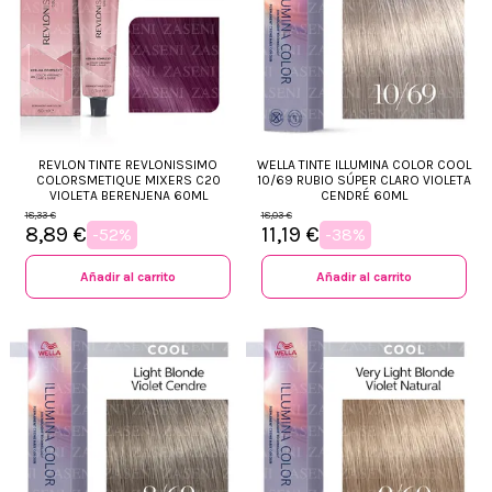
REVLON TINTE REVLONISSIMO
WELLA TINTE ILLUMINA COLOR COOL
COLORSMETIQUE MIXERS C20
10/69 RUBIO SÚPER CLARO VIOLETA
VIOLETA BERENJENA 60ML
CENDRÉ 60ML
18,33 €
18,03 €
8,89 €
11,19 €
-52%
-38%
Añadir al carrito
Añadir al carrito