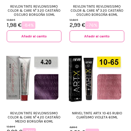
REVLON TINTE REVLONISSIMO
REVLON TINTE REVLONISSIMO
COLOR & CARE N° 3.20 CASTAÑO
COLOR & CARE N° 3.20 CASTAÑO
OSCURO BORGOÑA 50ML
OSCURO BORGOÑA 60ML
12,64 €
12,64 €
1,98 €
2,99 €
-84%
-76%
+34 968 06 63 44
L-V 10:00 - 14:00
Añadir al carrito
Añadir al carrito
+34 601 27 80 18
contacto@zaseni.com
Avenida de los Dolores 32, Murcia
REVLON TINTE REVLONISSIMO
NIRVEL TINTE ARTX 10-65 RUBIO
COLOR & CARE N° 4.20 CASTAÑO
CLARÍSIMO VIOLETA 60ML
MEDIO BORGOÑA 60ML
12,64 €
3,69 €