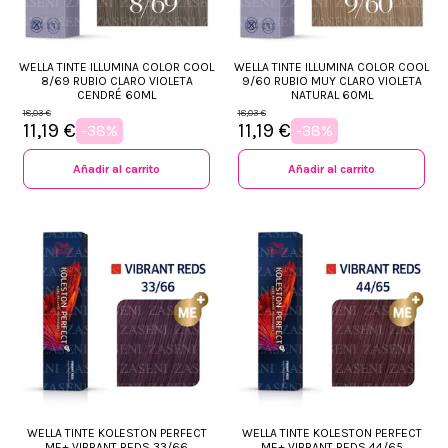
WELLA TINTE ILLUMINA COLOR COOL
WELLA TINTE ILLUMINA COLOR COOL
8/69 RUBIO CLARO VIOLETA
9/60 RUBIO MUY CLARO VIOLETA
CENDRÉ 60ML
NATURAL 60ML
18,03 €
18,03 €
11,19 €
11,19 €
-38%
-38%
Añadir al carrito
Añadir al carrito
WELLA TINTE KOLESTON PERFECT
WELLA TINTE KOLESTON PERFECT
ME+ VIBRANT REDS 33/66
ME+ VIBRANT REDS 44/65