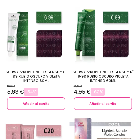
SCHWARZKOPF TINTE ESSENSITY 6-
SCHWARZKOPF TINTE ESSENSITY N°
99 RUBIO OSCURO VIOLETA
6-99 RUBIO OSCURO VIOLETA
INTENSO 60ML
INTENSO 60ML
13,01 €
13,01 €
5,99 €
4,95 €
-54%
-62%
Añadir al carrito
Añadir al carrito