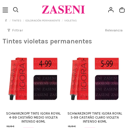
TINTES
COLORACIÓN PERMANENTE
VIOLETAS
filter_alt
Filtrar
Relevancia
Tintes violetas permanentes
SCHWARZKOPF TINTE IGORA ROYAL
SCHWARZKOPF TINTE IGORA ROYAL
4-99 CASTAÑO MEDIO VIOLETA
5-99 CASTAÑO CLARO VIOLETA
INTENSO 60ML
INTENSO 60ML
15,19 €
15,19 €