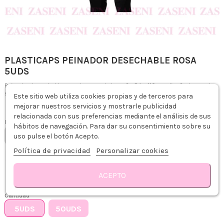
PLASTICAPS PEINADOR DESECHABLE ROSA
5UDS
Peinador desechable en color rosa de tamaño 84 x 110 cm diseñado para los
servicios de peluquería.
Este sitio web utiliza cookies propias y de terceros para
mejorar nuestros servicios y mostrarle publicidad
-25%
0,75 €
1,00 €
relacionada con sus preferencias mediante el análisis de sus
Impuestos incluidos
hábitos de navegación. Para dar su consentimiento sobre su
No disponible actualmente
uso pulse el botón Acepto.
Política de privacidad
Personalizar cookies
Envío gratis desde 75€
Recíbelo de 1-3 días hábiles
ACEPTO
Recogida gratis en tienda
Descripción
Detalles del producto
Reseñas
Cantidad
5UDS
50UDS