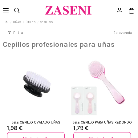
UÑAS
ÚTILES
CEPILLOS
filter_alt
Filtrar
Relevancia
Cepillos profesionales para uñas
J&E CEPILLO OVALADO UÑAS
J&E CEPILLO PARA UÑAS REDONDO
1,98 €
1,79 €