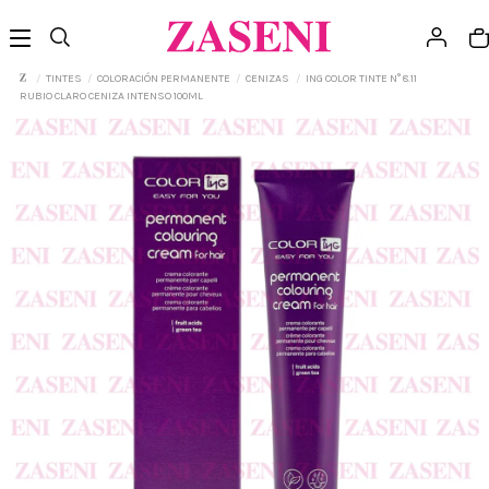
TINTES
COLORACIÓN PERMANENTE
CENIZAS
ING COLOR TINTE N° 8.11
RUBIO CLARO CENIZA INTENSO 100ML