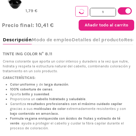
1,79 €
Precio final:
10,41 €
Añadir todo al carrito
TINTE ING COLOR N° 8.11
Crema colorante que aporta un color intenso y duradero a la vez que nutre,
hidrata y respeta la estructura natural del cabello, combinando coloración y
+34 968 06 63 44
L-V 10:00 - 14:00
tratamiento en un solo producto.
+34 601 27 80 18
CARACTERÍSTICAS:
contacto@zaseni.com
Color uniforme
y de
larga duración
.
100% cobertura de canas
.
Avenida de los Dolores 32, Murcia
Aporta
brillo y suavidad
.
Proporciona un
cabello hidratado y saludable
.
Garantiza
resultados profesionales con el máximo cuidado capilar
gracias a sus
moléculas de color
extremadamente resistentes y con
bajo contenido en amoníaco.
Formula vegana enriquecida con ácidos de frutas y extracto de té
verde
: ayuda a proteger el cabello y cuidar la fibra capilar durante el
proceso de coloración.