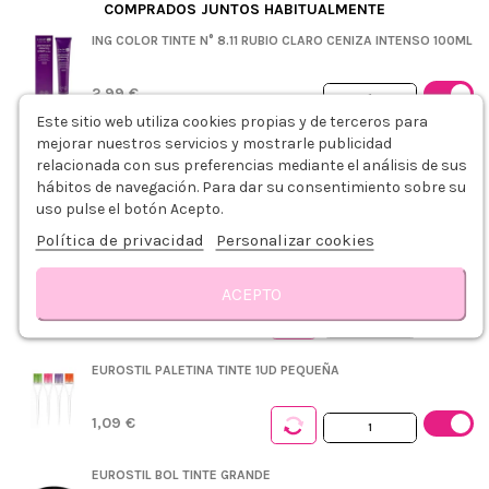
COMPRADOS JUNTOS HABITUALMENTE
ING COLOR TINTE N° 8.11 RUBIO CLARO CENIZA INTENSO 100ML
2,99 €
Este sitio web utiliza cookies propias y de terceros para
+
mejorar nuestros servicios y mostrarle publicidad
ING COLOR OXIDANTE 20VOL. 6% 1000ML
relacionada con sus preferencias mediante el análisis de sus
hábitos de navegación. Para dar su consentimiento sobre su
uso pulse el botón Acepto.
3,79 €
Política de privacidad
Personalizar cookies
PLASTICAPS PEINADOR DESECHABLE AZUL 5UDS
ACEPTO
0,75 €
Descripción
Modo de empleo
Detalles del producto
Reseñas
EUROSTIL PALETINA TINTE 1UD PEQUEÑA
1,09 €
EUROSTIL BOL TINTE GRANDE