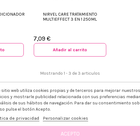
NDICIONADOR
NIRVEL CARE TRATAMIENTO
MULTIEFFECT 3 EN 1 250ML
7,09 €
ito
Añadir al carrito
Mostrando 1 - 3 de 3 articulos
 sitio web utiliza cookies propias y de terceros para mejorar nuestro
icios y mostrarle publicidad relacionada con sus preferencias media
abello fino o lacio, sin apelmazar.
nálisis de sus hábitos de navegación. Para dar su consentimiento sob
so pulse el botón Acepto.
tica de privacidad
Personalizar cookies
ACEPTO