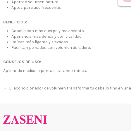
Aportan volumen natural.
Aptos para uso frecuente.
BENEFICIOS:
Cabello con más cuerpo y movimiento.
Apariencia más densa y con vitalidad.
Raíces más ligeras y elevadas.
Facilitan peinados con volumen duradero.
CONSEJOS DE USO:
¿Quiénes
+34 968 06 63 44
L-V 10:00 - 14:00
Aplicar de medios a puntas, evitando raíces.
Envío, Pa
+34 601 27 80 18
Nuestras 
contacto@zaseni.com
→ El acondicionador de volumen transforma tu cabello fino en un
Cuenta en
Avenida de los Dolores
32, Murcia
Atención a
Blog