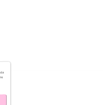
s
nte
re