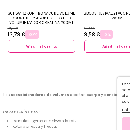
SCHWARZKOPF BONACURE VOLUME
BBCOS REVIVAL 21 ACO
BOOST JELLY ACONDICIONADOR
250ML
VOLUMINIZADOR CREATINA 200ML
18,27 €
10,99 €
12,79 €
9,58 €
-30%
-13%
Añadir al carrito
Añadir al carr
Este
serv
Los
acondicionadores de volumen
aportan
cuerpo y densidad
al c
el a
su u
Polí
CARACTERÍSTICAS:
Fórmulas ligeras que elevan la raíz.
Textura aireada y fresca.