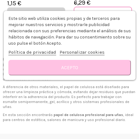
6,29 €
1,15 €
Añadir al carrito
Ver
Este sitio web utiliza cookies propias y de terceros para
mejorar nuestros servicios y mostrarle publicidad
relacionada con sus preferencias mediante el análisis de sus
Mostrando 1 - 2 de 2 articulos
hábitos de navegación. Para dar su consentimiento sobre su
uso pulse el botón Acepto.
Política de privacidad
Personalizar cookies
El
papel de celulosa para uñas
es un producto básico para la limpieza y
preparación de la uña durante los servicios de manicura y pedicura. Se
ACEPTO
utiliza para retirar restos de producto, limpiar la superficie de la uña, eliminar
la capa pegajosa del gel o aplicar líquidos específicos como cleaner,
deshidratador o removedor.
A diferencia de otros materiales, el papel de celulosa está diseñado para
ofrecer una limpieza práctica y cómoda, evitando dejar residuos que puedan
interferir en la adherencia del producto. Es perfecto para trabajar con
esmalte semipermanente, gel, acrílico y otros sistemas profesionales de
uñas.
+34 968 06 63 44
L-V 10:00 - 14:00
+34 601 27 80 18
En esta sección encontrarás
papel de celulosa profesional para uñas
, ideal
contacto@zaseni.com
para centros de estética, salones de manicura y uso profesional diario.
Avenida de los Dolores 32, Murcia