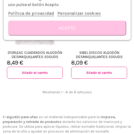
uso pulse el botón Acepto.
Política de privacidad
Personalizar cookies
ACEPTO
D'ORLEAC CUADRADOS ALGODÓN
SIBEL DISCOS ALGODÓN
DESMAQUILLANTES 500UDS
DESMAQUILLANTES 500UDS
8,49 €
8,09 €
Añadir al carrito
Añadir al carrito
Mostrando 1 - 6 de 6 articulos
El
algodón para uñas
es un material indispensable para la l
impieza,
preparación y retirada de productos
durante los servicios de manicura y
pedicura. Se utiliza para aplicar líquidos, retirar esmalte tradicional, limpiar la
zona de la uña o ayudar en procesos de eliminación de esmalte
+34 968 06 63 44
L-V 10:00 - 14:00