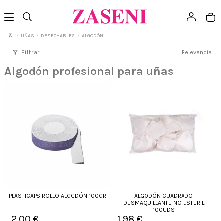
UÑAS
DESECHABLES
ALGODÓN
filter_alt
Filtrar
Relevancia
Algodón profesional para uñas
PLASTICAPS ROLLO ALGODÓN 100GR
ALGODÓN CUADRADO
DESMAQUILLANTE NO ESTERIL
100UDS
2,00 €
1,98 €