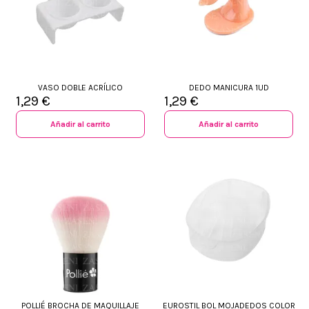
VASO DOBLE ACRÍLICO
DEDO MANICURA 1UD
1,29 €
1,29 €
Añadir al carrito
Añadir al carrito
+34 968 06 63 44
L-V 10:00 - 14:00
+34 601 27 80 18
contacto@zaseni.com
Avenida de los Dolores 32, Murcia
POLLIÉ BROCHA DE MAQUILLAJE
EUROSTIL BOL MOJADEDOS COLOR