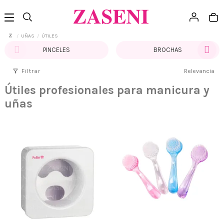
UÑAS
ÚTILES
PINCELES
BROCHAS
filter_alt
Filtrar
Relevancia
Útiles profesionales para manicura y
uñas