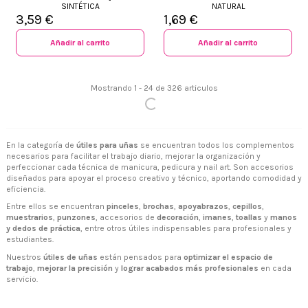
SINTÉTICA
NATURAL
3,59 €
1,69 €
Añadir al carrito
Añadir al carrito
Mostrando 1 - 24 de 326 articulos
En la categoría de
útiles para uñas
se encuentran todos los complementos
necesarios para facilitar el trabajo diario, mejorar la organización y
perfeccionar cada técnica de manicura, pedicura y nail art. Son accesorios
diseñados para apoyar el proceso creativo y técnico, aportando comodidad y
eficiencia.
Entre ellos se encuentran
pinceles
,
brochas
,
apoyabrazos
,
cepillos
,
muestrarios
,
punzones
, accesorios de
decoración
,
imanes
,
toallas
y
manos
y dedos de práctica
, entre otros útiles indispensables para profesionales y
estudiantes.
Nuestros
útiles de uñas
están pensados para
optimizar el espacio de
trabajo
,
mejorar la precisión
y
lograr acabados más profesionales
en cada
servicio.