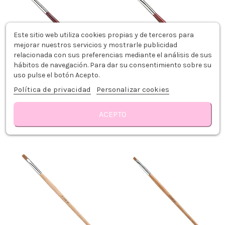
Este sitio web utiliza cookies propias y de terceros para
mejorar nuestros servicios y mostrarle publicidad
relacionada con sus preferencias mediante el análisis de sus
hábitos de navegación. Para dar su consentimiento sobre su
uso pulse el botón Acepto.
Política de privacidad
Personalizar cookies
POLLIÉ PINCEL ACRÍLICO KOLINSKY
POLLIÉ PINCEL ACRÍLICO KOLINSKY
N° 6
N° 8
5,49 €
8,39 €
ACEPTO
Añadir al carrito
Añadir al carrito