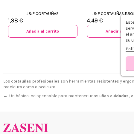
J&E CORTAUÑAS
J&E CORTAUÑAS PRO
1,98 €
4,49 €
Este
serv
Añadir al carrito
Añadir al carr
el a
su u
Polí
Los
cortauñas profesionales
son herramientas resistentes y ergon
manicura como a pedicura.
→ Un básico indispensable para mantener unas
uñas cuidadas, c
¿Quiénes
+34 968 06 63 44
L-V 10:00 - 14:00
Envío, Pa
+34 601 27 80 18
Nuestras 
contacto@zaseni.com
Cuenta en
Avenida de los Dolores
32, Murcia
Atención a