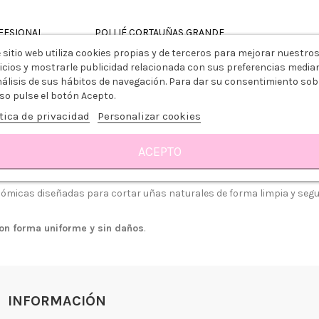
FESIONAL
POLLIÉ CORTAUÑAS GRANDE
1,39 €
 sitio web utiliza cookies propias y de terceros para mejorar nuestro
icios y mostrarle publicidad relacionada con sus preferencias media
ito
Añadir al carrito
nálisis de sus hábitos de navegación. Para dar su consentimiento sob
so pulse el botón Acepto.
tica de privacidad
Personalizar cookies
Mostrando 1 - 3 de 3 articulos
ACEPTO
ómicas diseñadas para cortar uñas naturales de forma limpia y segu
on forma uniforme y sin daños
.
 somos?
Aviso legal
go y Devoluciones
Política de privacidad
tiendas
Política de Cookies
 tienda
Borrar Cookies
INFORMACIÓN
l cliente
Mapa del sitio