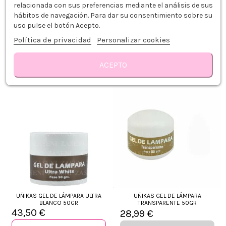
relacionada con sus preferencias mediante el análisis de sus
hábitos de navegación. Para dar su consentimiento sobre su
uso pulse el botón Acepto.
UÑIKAS POLVO ACRÍLICO
UÑIKAS GEL ROSA COVER 50GR
TRANSPARENTE 70GR
Política de privacidad
Personalizar cookies
26,50 €
28,99 €
Añadir al carrito
Añadir al carrito
ACEPTO
UÑIKAS GEL DE LÁMPARA ULTRA
UÑIKAS GEL DE LÁMPARA
BLANCO 50GR
TRANSPARENTE 50GR
43,50 €
28,99 €