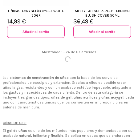
UÑIKAS ACRYGEL/POLYGEL WHITE
MOLLY LAC GEL PERFECT FRENCH
30GR
BLUSH COVER 50ML
14,99 €
36,49 €
Añadir al carrito
Añadir al carrito
Mostrando 1 - 24 de 87 articulos
Los
sistemas de construcción de uñas
son la base de los servicios
profesionales de esculpido y extensión. Gracias a ellos es posible crear
uñas largas, resistentes y con un acabado estético impecable, adaptado a
los gustos y necesidades de cada clienta. Dentro de esta categoría se
incluyen tres grandes tipos:
uñas de gel, uñas acrílicas y uñas acrygel
, cada
uno con características únicas que los convierten en imprescindibles en
salones de manicura.
+34 968 06 63 44
L-V 10:00 - 14:00
+34 601 27 80 18
contacto@zaseni.com
UÑAS DE GEL:
Avenida de los Dolores 32, Murcia
El
gel de uñas
es uno de los métodos más populares y demandados por su
acabado
natural, brillante y flexible
. Se aplica en capas que se endurecen