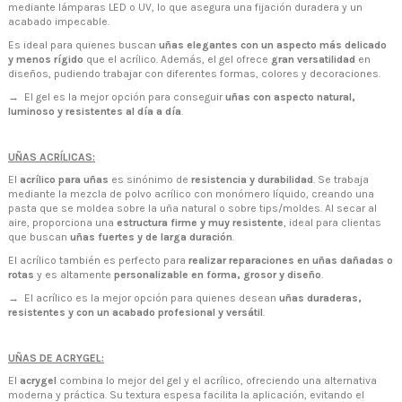
mediante lámparas LED o UV, lo que asegura una fijación duradera y un
acabado impecable.
Es ideal para quienes buscan
uñas elegantes con un aspecto más delicado
y menos rígido
que el acrílico. Además, el gel ofrece
gran versatilidad
en
diseños, pudiendo trabajar con diferentes formas, colores y decoraciones.
→ El gel es la mejor opción para conseguir
uñas con aspecto natural,
luminoso y resistentes al día a día
.
UÑAS ACRÍLICAS:
El
acrílico para uñas
es sinónimo de
resistencia y durabilidad
. Se trabaja
mediante la mezcla de polvo acrílico con monómero líquido, creando una
pasta que se moldea sobre la uña natural o sobre tips/moldes. Al secar al
aire, proporciona una
estructura firme y muy resistente
, ideal para clientas
que buscan
uñas fuertes y de larga duración
.
El acrílico también es perfecto para
realizar reparaciones en uñas dañadas o
rotas
y es altamente
personalizable en forma, grosor y diseño
.
→ El acrílico es la mejor opción para quienes desean
uñas duraderas,
resistentes y con un acabado profesional y versátil
.
UÑAS DE ACRYGEL:
El
acrygel
combina lo mejor del gel y el acrílico, ofreciendo una alternativa
moderna y práctica. Su textura espesa facilita la aplicación, evitando el