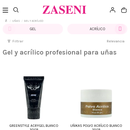
UÑAS
GEL Y ACRÍLICO
GEL
ACRÍLICO
filter_alt
Filtrar
Relevancia
Gel y acrílico profesional para uñas
GREENSTYLE ACRYGEL BLANCO
UÑIKAS POLVO ACRÍLICO BLANCO
30GR
35GR