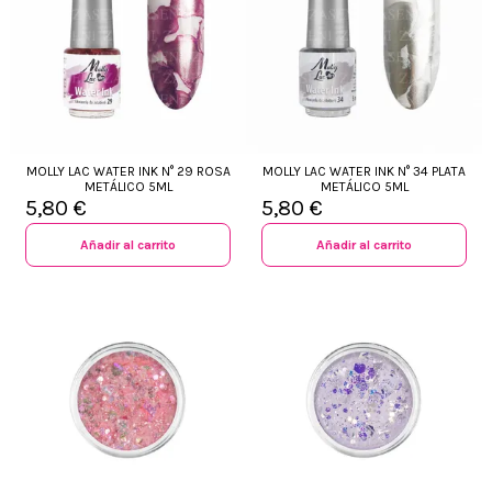
MOLLY LAC WATER INK N° 29 ROSA
MOLLY LAC WATER INK N° 34 PLATA
METÁLICO 5ML
METÁLICO 5ML
5,80 €
5,80 €
Añadir al carrito
Añadir al carrito
+34 968 06 63 44
L-V 10:00 - 14:00
+34 601 27 80 18
contacto@zaseni.com
Avenida de los Dolores 32, Murcia