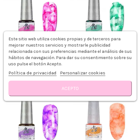
Este sitio web utiliza cookies propias y de terceros para
mejorar nuestros servicios y mostrarle publicidad
relacionada con sus preferencias mediante el análisis de sus
MOLLY LAC WATER INK N° 20 ROSA
MOLLY LAC WATER INK N° 08 VERDE
hábitos de navegación. Para dar su consentimiento sobre su
5ML
5ML
uso pulse el botón Acepto.
3,94 €
3,94 €
Política de privacidad
Personalizar cookies
Añadir al carrito
Añadir al carrito
ACEPTO