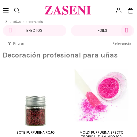
UÑAS
DECORACIÓN
EFECTOS
FOILS
filter_alt
Filtrar
Relevancia
Decoración profesional para uñas
BOTE PURPURINA ROJO
MOLLY PURPURINA EFECTO
TROPICAL FLAMINGO 1GR