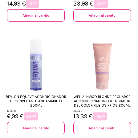
14,99 €
23,99 €
-12%
-30%
Añadir al carrito
Añadir al carrito
REVLON EQUAVE ACONDICIONADOR
WELLA INVIGO BLONDE RECHARGE
DESENREDANTE ANTIAMARILLO
ACONDICIONADOR POTENCIADOR
200ML
DEL COLOR RUBIOS FRÍOS 200ML
17,30 €
21,54 €
6,99 €
13,39 €
-60%
-38%
Añadir al carrito
Añadir al carrito