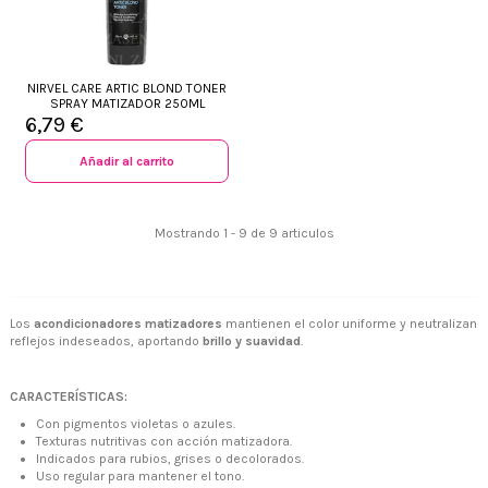
NIRVEL CARE ARTIC BLOND TONER
SPRAY MATIZADOR 250ML
6,79 €
Añadir al carrito
Mostrando 1 - 9 de 9 articulos
Los
acondicionadores matizadores
mantienen el color uniforme y neutralizan
reflejos indeseados, aportando
brillo y suavidad
.
CARACTERÍSTICAS:
+34 968 06 63 44
L-V 10:00 - 14:00
Con pigmentos violetas o azules.
+34 601 27 80 18
Texturas nutritivas con acción matizadora.
contacto@zaseni.com
Indicados para rubios, grises o decolorados.
Uso regular para mantener el tono.
Avenida de los Dolores 32, Murcia