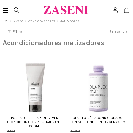
LAVADO
ACONDICIONADORES
MATIZADORES
filter_alt
Filtrar
Relevancia
Acondicionadores matizadores
L'ORÉAL SERIE EXPERT SILVER
OLAPLEX N° 5 ACONDICIONADOR
ACONDICIONADOR NEUTRALIZANTE
TONING BLONDE ENHANCER 250ML
200ML
17,06 €
34,39 €