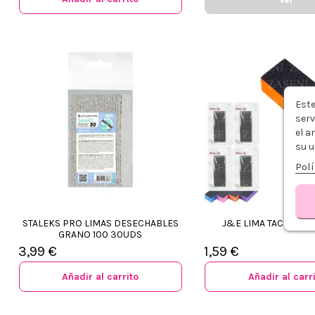
Este
serv
el a
su u
Polí
STALEKS PRO LIMAS DESECHABLES
J&E LIMA TACO DE U
GRANO 100 30UDS
3,99 €
1,59 €
Añadir al carrito
Añadir al carr