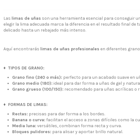
Las
limas de uñas
son una herramienta esencial para conseguir unas
elegir la lima adecuada marca la diferencia en el resultado final de 
delicado hasta un rebajado más intenso.
¿Quiénes
+34 968 06 63 44
L-V 10:00 - 14:00
Aquí encontrarás
limas de uñas profesionales
en diferentes grano
Envío, Pa
+34 601 27 80 18
Nuestras 
contacto@zaseni.com
♦
TIPOS DE GRANO:
Cuenta en
Avenida de los Dolores
Grano fino (240 o más):
perfecto para un acabado suave en uñ
32, Murcia
Atención a
Grano medio (180):
ideal para dar forma a uñas de gel y natura
Grano grueso (100/150):
recomendado para uñas acrílicas o reti
Blog
♦
FORMAS DE LIMAS:
Rectas:
precisas para dar forma a los bordes.
Banana o curva:
facilitan el acceso a zonas difíciles como la cu
Media luna:
versátiles, combinan forma recta y curva.
Bloques pulidores:
para alisar y aportar brillo natural.