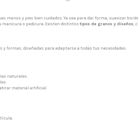
 manos y pies bien cuidados. Ya sea para dar forma, suavizar bordes,
tu manicura o pedicura. Existen distintos
tipos de granos y diseños
, 
 somos?
Aviso legal
s y formas, diseñadas para adaptarse a todas tus necesidades.
go y Devoluciones
Política de privacidad
tiendas
Política de Cookies
 tienda
Borrar Cookies
as naturales.
l cliente
Mapa del sitio
les.
rar material artificial.
Desistimiento
tícula.