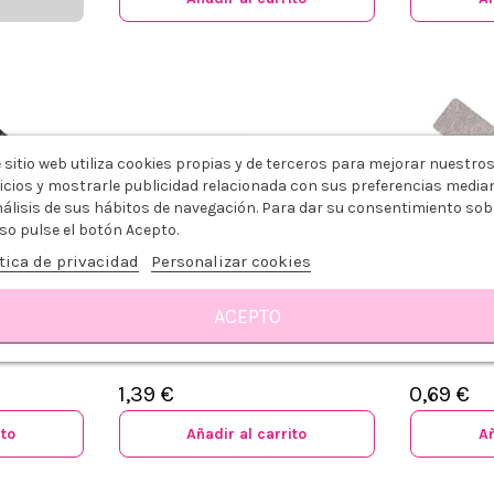
 sitio web utiliza cookies propias y de terceros para mejorar nuestro
icios y mostrarle publicidad relacionada con sus preferencias media
nálisis de sus hábitos de navegación. Para dar su consentimiento sob
so pulse el botón Acepto.
tica de privacidad
Personalizar cookies
ACEPTO
ÑAS 1UD
TACO BLANDO ROSA 2UDS
GREENSTYL
1,39 €
0,69 €
ito
Añadir al carrito
Añ