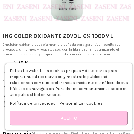
ING COLOR OXIDANTE 20VOL. 6% 1000ML
Emulsión oxidante especialmente diseñada para garantizar resultados
precisos, uniformes y respetuosos con la fibra capilar, optimizando el
rendimiento del color y proporcionando una cómoda experiencia.
3,79 €
Impuestos incluidos
Este sitio web utiliza cookies propias y de terceros para
mejorar nuestros servicios y mostrarle publicidad
Añadir al carrito
relacionada con sus preferencias mediante el análisis de sus
hábitos de navegación. Para dar su consentimiento sobre su
Envío gratis desde 75€
Descripción
Modo de empleo
Detalles del producto
Reseñas
uso pulse el botón Acepto.
Recíbelo de 1-3 días hábiles
Política de privacidad
Personalizar cookies
Recogida gratis en tienda
Tiendas Zaseni
ACEPTO
Consultar disponibilidad en tienda