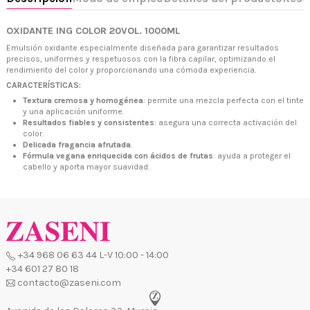
OXIDANTE ING COLOR 20VOL. 1000ML
Emulsión oxidante especialmente diseñada para garantizar resultados
precisos, uniformes y respetuosos con la fibra capilar, optimizando el
rendimiento del color y proporcionando una cómoda experiencia.
CARACTERÍSTICAS:
Textura cremosa y homogénea
: permite una mezcla perfecta con el tinte
+34 968 06 63 44
L-V 10:00 - 14:00
y una aplicación uniforme.
+34 601 27 80 18
Resultados fiables y consistentes
: asegura una correcta activación del
contacto@zaseni.com
color.
Delicada fragancia afrutada
.
Avenida de los Dolores 32, Murcia
Fórmula vegana enriquecida con ácidos de frutas
: ayuda a proteger el
cabello y aporta mayor suavidad.