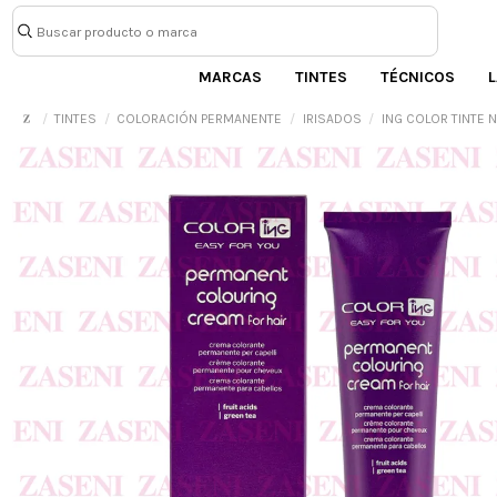
MARCAS
TINTES
TÉCNICOS
L
TINTES
COLORACIÓN PERMANENTE
IRISADOS
ING COLOR TINTE 