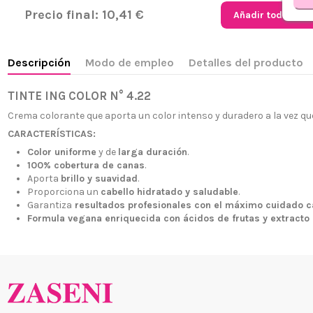
Precio final:
10,41 €
Añadir todo al ca
Descripción
Modo de empleo
Detalles del producto
TINTE ING COLOR N° 4.22
Crema colorante que aporta un color intenso y duradero a la vez qu
CARACTERÍSTICAS:
Color uniforme
y de
larga duración
.
100% cobertura de canas
.
¿Quiénes
+34 968 06 63 44
L-V 10:00 - 14:00
Aporta
brillo y suavidad
.
Envío, Pa
Proporciona un
cabello hidratado y saludable
.
+34 601 27 80 18
Garantiza
resultados profesionales con el máximo cuidado c
Nuestras 
contacto@zaseni.com
Formula vegana enriquecida con ácidos de frutas y extracto 
Cuenta en
Avenida de los Dolores
32, Murcia
Atención a
Blog