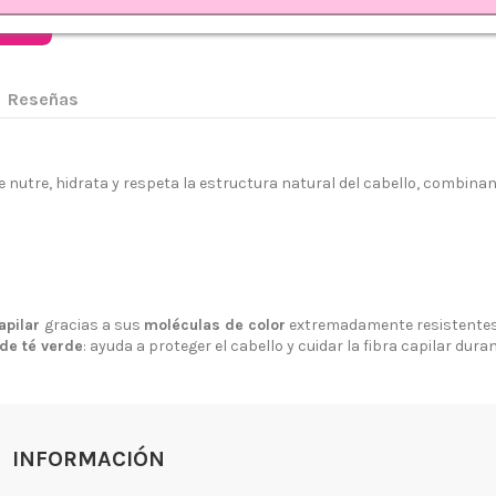
rrito
Reseñas
e nutre, hidrata y respeta la estructura natural del cabello, combina
 somos?
Aviso legal
go y Devoluciones
Política de privacidad
apilar
gracias a sus
moléculas de color
extremadamente resistentes
tiendas
Política de Cookies
de té verde
: ayuda a proteger el cabello y cuidar la fibra capilar dura
 tienda
Borrar Cookies
l cliente
Mapa del sitio
Desistimiento
INFORMACIÓN