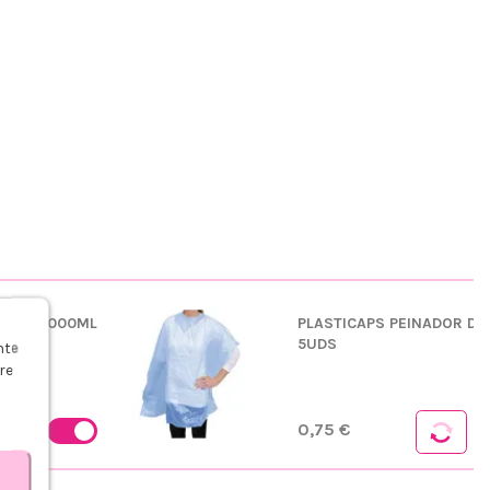
L. 6% 1000ML
PLASTICAPS PEINADOR DE
s
5UDS
nte
re
0,75 €