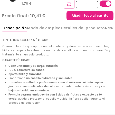
1,79 €
Precio final:
10,41 €
Añadir todo al carrito
TINTE ING COLOR N° 8.666
Crema colorante que aporta un color intenso y duradero a la vez que nutre,
hidrata y respeta la estructura natural del cabello, combinando coloración y
tratamiento en un solo producto.
+34 968 06 63 44
L-V 10:00 - 14:00
+34 601 27 80 18
CARACTERÍSTICAS:
contacto@zaseni.com
Color uniforme
y de
larga duración
.
100% cobertura de canas
.
Avenida de los Dolores 32, Murcia
Aporta
brillo y suavidad
.
Proporciona un
cabello hidratado y saludable
.
Garantiza
resultados profesionales con el máximo cuidado capilar
gracias a sus
moléculas de color
extremadamente resistentes y con
bajo contenido en amoníaco.
Formula vegana enriquecida con ácidos de frutas y extracto de té
verde
: ayuda a proteger el cabello y cuidar la fibra capilar durante el
proceso de coloración.