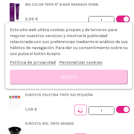
ING COLOR TINTE N° 8.666 GRANADA 100ML
2,99 €
+
Este sitio web utiliza cookies propias y de terceros para
mejorar nuestros servicios y mostrarle publicidad
ING COLOR OXIDANTE 20VOL. 6% 1000ML
relacionada con sus preferencias mediante el análisis de sus
hábitos de navegación. Para dar su consentimiento sobre su
3,79 €
uso pulse el botón Acepto.
Política de privacidad
Personalizar cookies
PLASTICAPS PEINADOR DESECHABLE AZUL 5UDS
ACEPTO
0,75 €
Descripción
Modo de empleo
Detalles del producto
Reseñas
EUROSTIL PALETINA TINTE 1UD PEQUEÑA
1,09 €
EUROSTIL BOL TINTE GRANDE