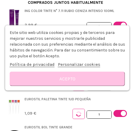
COMPRADOS JUNTOS HABITUALMENTE
ING COLOR TINTE N° 7.11 RUBIO CENIZA INTENSO 100ML
2,99 €
Este sitio web utiliza cookies propias y de terceros para
+
mejorar nuestros servicios y mostrarle publicidad
ING COLOR OXIDANTE 20VOL. 6% 1000ML
relacionada con sus preferencias mediante el análisis de sus
hábitos de navegación. Para dar su consentimiento sobre su
uso pulse el botón Acepto.
3,79 €
Política de privacidad
Personalizar cookies
PLASTICAPS PEINADOR DESECHABLE AZUL 5UDS
ACEPTO
0,75 €
Descripción
Modo de empleo
Detalles del producto
Reseñas
EUROSTIL PALETINA TINTE 1UD PEQUEÑA
1,09 €
EUROSTIL BOL TINTE GRANDE