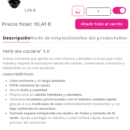
1,79 €
Precio final:
10,41 €
Añadir todo al carrito
TINTE ING COLOR N° 7.11
Crema colorante que aporta un color intenso y duradero a la vez que nutre,
hidrata y respeta la estructura natural del cabello, combinando coloración y
+34 968 06 63 44
L-V 10:00 - 14:00
tratamiento en un solo producto.
+34 601 27 80 18
CARACTERÍSTICAS:
contacto@zaseni.com
Color uniforme
y de
larga duración
.
100% cobertura de canas
.
Avenida de los Dolores 32, Murcia
Aporta
brillo y suavidad
.
Proporciona un
cabello hidratado y saludable
.
Garantiza
resultados profesionales con el máximo cuidado capilar
gracias a sus
moléculas de color
extremadamente resistentes y con
bajo contenido en amoníaco.
Formula vegana enriquecida con ácidos de frutas y extracto de té
verde
: ayuda a proteger el cabello y cuidar la fibra capilar durante el
proceso de coloración.