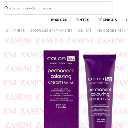
MARCAS
TINTES
TÉCNICOS
L
TINTES
COLORACIÓN PERMANENTE
CENIZAS
ING COLOR TINTE N