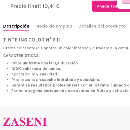
Precio final:
10,41 €
Añadir todo al ca
Descripción
Modo de empleo
Detalles del producto
TINTE ING COLOR N° 6.11
Crema colorante que aporta un color intenso y duradero a la vez qu
CARACTERÍSTICAS:
Color uniforme
y de
larga duración
.
100% cobertura de canas
.
¿Quiénes
+34 968 06 63 44
L-V 10:00 - 14:00
Aporta
brillo y suavidad
.
Envío, Pa
Proporciona un
cabello hidratado y saludable
.
+34 601 27 80 18
Garantiza
resultados profesionales con el máximo cuidado c
Nuestras 
contacto@zaseni.com
Formula vegana enriquecida con ácidos de frutas y extracto 
Cuenta en
Avenida de los Dolores
32, Murcia
Atención a
Blog