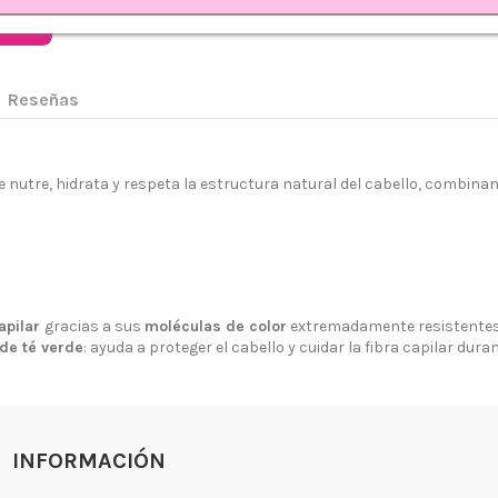
rrito
Reseñas
e nutre, hidrata y respeta la estructura natural del cabello, combina
 somos?
Aviso legal
go y Devoluciones
Política de privacidad
apilar
gracias a sus
moléculas de color
extremadamente resistentes
tiendas
Política de Cookies
de té verde
: ayuda a proteger el cabello y cuidar la fibra capilar dura
 tienda
Borrar Cookies
l cliente
Mapa del sitio
Desistimiento
INFORMACIÓN