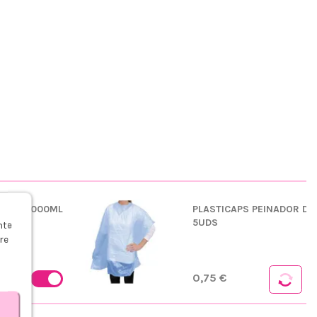
L. 6% 1000ML
PLASTICAPS PEINADOR DE
s
5UDS
nte
re
0,75 €