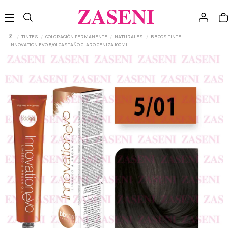
TINTES
COLORACIÓN PERMANENTE
NATURALES
BBCOS TINTE
INNOVATION EVO 5/01 CASTAÑO CLARO CENIZA 100ML