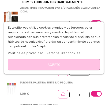
COMPRADOS JUNTOS HABITUALMENTE
BBCOS TINTE INNOVATION EVO 5/01 CASTAÑO CLARO CENIZA
100ML
8,99 €
Este sitio web utiliza cookies propias y de terceros para
+
mejorar nuestros servicios y mostrarle publicidad
relacionada con sus preferencias mediante el análisis de sus
BBCOS OXIDANTE ESTABILIZADA 20VOL. 6% 150ML
hábitos de navegación. Para dar su consentimiento sobre su
uso pulse el botón Acepto.
3,29 €
Política de privacidad
Personalizar cookies
PLASTICAPS PEINADOR DESECHABLE AZUL 5UDS
ACEPTO
0,75 €
Descripción
Fórmula
Modo de empleo
Detalles del producto
Sobre 
EUROSTIL PALETINA TINTE 1UD PEQUEÑA
1,09 €
EUROSTIL BOL TINTE GRANDE