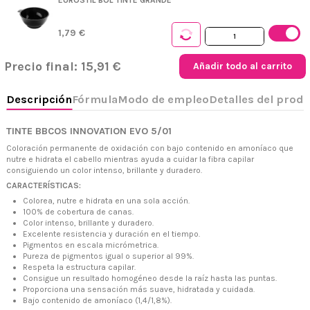
1,79 €
Precio final:
15,91 €
Añadir todo al carrito
TINTE BBCOS INNOVATION EVO 5/01
Coloración permanente de oxidación con bajo contenido en amoníaco que
nutre e hidrata el cabello mientras ayuda a cuidar la fibra capilar
+34 968 06 63 44
L-V 10:00 - 14:00
consiguiendo un color intenso, brillante y duradero.
+34 601 27 80 18
CARACTERÍSTICAS:
contacto@zaseni.com
Colorea, nutre e hidrata en una sola acción.
100% de cobertura de canas.
Avenida de los Dolores 32, Murcia
Color intenso, brillante y duradero.
Excelente resistencia y duración en el tiempo.
Pigmentos en escala micrómetrica.
Pureza de pigmentos igual o superior al 99%.
Respeta la estructura capilar.
Consigue un resultado homogéneo desde la raíz hasta las puntas.
Proporciona una sensación más suave, hidratada y cuidada.
Bajo contenido de amoníaco (1,4/1,8%).