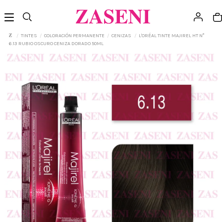
TINTES
COLORACIÓN PERMANENTE
CENIZAS
L'ORÉAL TINTE MAJIREL HT N°
6.13 RUBIO OSCURO CENIZA DORADO 50ML