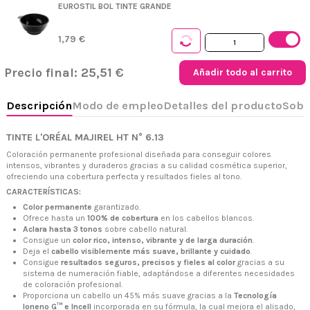
EUROSTIL BOL TINTE GRANDE
1,79 €
Precio final:
25,51 €
Añadir todo al carrito
TINTE L'ORÉAL MAJIREL HT N° 6.13
Coloración permanente profesional diseñada para conseguir colores
intensos, vibrantes y duraderos gracias a su calidad cosmética superior,
ofreciendo una cobertura perfecta y resultados fieles al tono.
CARACTERÍSTICAS:
Color permanente
garantizado.
+34 968 06 63 44
L-V 10:00 - 14:00
Ofrece hasta un
100% de cobertura
en los cabellos blancos.
+34 601 27 80 18
Aclara hasta 3 tonos
sobre cabello natural.
contacto@zaseni.com
Consigue un
color rico, intenso, vibrante y de larga duración
.
Deja el
cabello visiblemente más suave, brillante y cuidado
.
Avenida de los Dolores 32, Murcia
Consigue
resultados seguros, precisos y fieles al color
gracias a su
sistema de numeración fiable, adaptándose a diferentes necesidades
de coloración profesional.
Proporciona un cabello un 45% más suave gracias a la
Tecnología
Ioneno G™
e Incell
incorporada en su fórmula, la cual mejora el alisado,