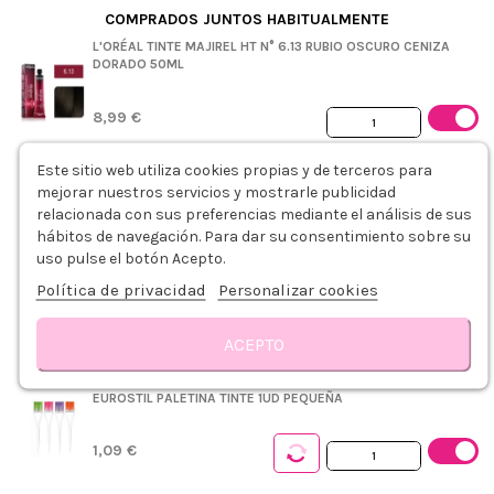
COMPRADOS JUNTOS HABITUALMENTE
L'ORÉAL TINTE MAJIREL HT N° 6.13 RUBIO OSCURO CENIZA
DORADO 50ML
8,99 €
+
Este sitio web utiliza cookies propias y de terceros para
L'ORÉAL MAJIREL OXIDANTE 30VOL. 9% 1000ML
mejorar nuestros servicios y mostrarle publicidad
relacionada con sus preferencias mediante el análisis de sus
hábitos de navegación. Para dar su consentimiento sobre su
12,89 €
uso pulse el botón Acepto.
Política de privacidad
Personalizar cookies
PLASTICAPS PEINADOR DESECHABLE AZUL 5UDS
ACEPTO
0,75 €
Descripción
Modo de empleo
Detalles del producto
Sobre L´ORÉAL
R
EUROSTIL PALETINA TINTE 1UD PEQUEÑA
1,09 €