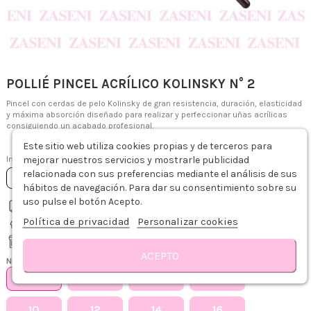
POLLIÉ PINCEL ACRÍLICO KOLINSKY N° 2
Pincel con cerdas de pelo Kolinsky de gran resistencia, duración, elasticidad
y máxima absorción diseñado para realizar y perfeccionar uñas acrílicas
consiguiendo un acabado profesional.
2,29 €
Este sitio web utiliza cookies propias y de terceros para
mejorar nuestros servicios y mostrarle publicidad
Impuestos incluidos
relacionada con sus preferencias mediante el análisis de sus
Añadir al carrito
hábitos de navegación. Para dar su consentimiento sobre su
uso pulse el botón Acepto.
Envío gratis desde 75€
Política de privacidad
Personalizar cookies
Recíbelo de 1-3 días hábiles
Recogida gratis en tienda
ACEPTO
Números
Descripción
Detalles del producto
Sobre POLLIE
Reseñas
2
4
6
8
10
12
14
16