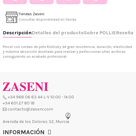
Tiendas Zaseni
Consultar disponibilidad en tienda
+34 968 06 63 44
L-V 10:00 - 14:00
+34 601 27 80 18
contacto@zaseni.com
Pincel con cerdas de pelo Kolinsky de gran resistencia, duración, elasticidad
y máxima absorción diseñado para realizar y perfeccionar uñas acrílicas
Avenida de los Dolores 32, Murcia
consiguiendo un acabado profesional.
INFORMACIÓN