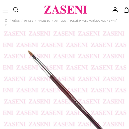
UÑAS
ÚTILES
PINCELES
ACRÍLICO
POLLIÉ PINCEL ACRÍLICO KOLINSKY N°
2