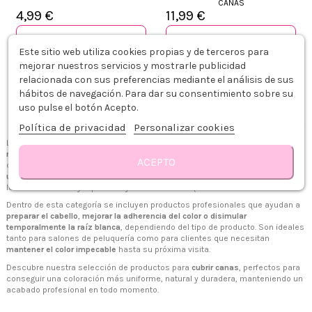
CANAS
4,99 €
11,99 €
Añadir al carrito
Añadir al carrito
Este sitio web utiliza cookies propias y de terceros para
mejorar nuestros servicios y mostrarle publicidad
relacionada con sus preferencias mediante el análisis de sus
Mostrando 1 - 2 de 2 articulos
hábitos de navegación. Para dar su consentimiento sobre su
uso pulse el botón Acepto.
Política de privacidad
Personalizar cookies
Los productos para
cobertura de canas
están pensados para
mejorar,
reforzar o facilitar la cobertura del cabello blanco
durante los servicios de
ACEPTO
coloración. Son una herramienta muy útil para conseguir
resultados más
uniformes
, especialmente en cabellos con canas resistentes, zonas
localizadas de mayor porcentaje de cana o retoques entre coloraciones.
Dentro de esta categoría se incluyen productos profesionales que ayudan a
preparar el cabello
,
mejorar la adherencia del color o disimular
temporalmente la raíz blanca
, dependiendo del tipo de producto. Son ideales
tanto para salones de peluquería como para clientes que necesitan
mantener el color impecable
hasta su próxima visita.
+34 968 06 63 44
L-V 10:00 - 14:00
Descubre nuestra selección de productos para
cubrir canas
, perfectos para
+34 601 27 80 18
conseguir una coloración más uniforme, natural y duradera, manteniendo un
contacto@zaseni.com
acabado profesional en todo momento.
Avenida de los Dolores 32, Murcia