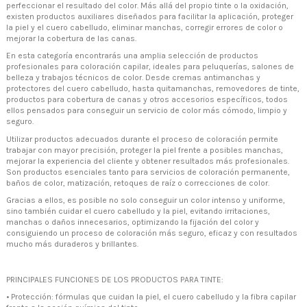
contacto@zaseni.com
perfeccionar el resultado del color. Más allá del propio tinte o la oxidación,
existen productos auxiliares diseñados para facilitar la aplicación, proteger
Avenida de los Dolores 32, Murcia
la piel y el cuero cabelludo, eliminar manchas, corregir errores de color o
mejorar la cobertura de las canas.
En esta categoría encontrarás una amplia selección de productos
profesionales para coloración capilar, ideales para peluquerías, salones de
belleza y trabajos técnicos de color. Desde cremas antimanchas y
protectores del cuero cabelludo, hasta quitamanchas, removedores de tinte,
productos para cobertura de canas y otros accesorios específicos, todos
ellos pensados para conseguir un servicio de color más cómodo, limpio y
seguro.
Utilizar productos adecuados durante el proceso de coloración permite
trabajar con mayor precisión, proteger la piel frente a posibles manchas,
mejorar la experiencia del cliente y obtener resultados más profesionales.
Son productos esenciales tanto para servicios de coloración permanente,
baños de color, matización, retoques de raíz o correcciones de color.
Gracias a ellos, es posible no solo conseguir un color intenso y uniforme,
sino también cuidar el cuero cabelludo y la piel, evitando irritaciones,
manchas o daños innecesarios, optimizando la fijación del color y
consiguiendo un proceso de coloración más seguro, eficaz y con resultados
mucho más duraderos y brillantes.
PRINCIPALES FUNCIONES DE LOS PRODUCTOS PARA TINTE:
•
Protección: fórmulas que cuidan la piel, el cuero cabelludo y la fibra capilar