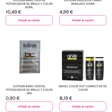
EXITENN BAÑO CRISTAL
EXITENN EMULSIÓN CANAS
POTENCIADOR DE BRILLO Y COLOR
REBELDES 100ML
60ML
10,49 €
4,99 €
Añadir al carrito
Añadir al carrito
EXITENN BAÑO CRISTAL
NIRVEL COLOR OUT CORRECTOR DE
POTENCIADOR DE BRILLO Y COLOR
COLOR
3ML
0,90 €
8,19 €
Añadir al carrito
Añadir al carrito