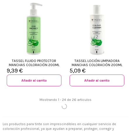
TASSEL FLUIDO PROTECTOR
TASSEL LOCIÓN LIMPIADORA
MANCHAS COLORACIÓN 200ML
MANCHAS COLORACIÓN 200ML
9,39 €
5,09 €
Añadir al carrito
Añadir al carrito
Mostrando 1 - 24 de 26 articulos
+34 968 06 63 44
L-V 10:00 - 14:00
Los productos para tinte son imprescindibles en cualquier servicio de
+34 601 27 80 18
coloración profesional, ya que ayudan a preparar, proteger, corregir y