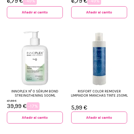
6,79 €
6,79 €
-49%
-49%
Añadir al carrito
Añadir al carrito
INNOPLEX N° 0 SÉRUM BOND
RISFORT COLOR REMOVER
STREINGTHENING 500ML
LIMPIADOR MANCHAS TINTE 250ML
47,99 €
39,99 €
-17%
5,99 €
Añadir al carrito
Añadir al carrito