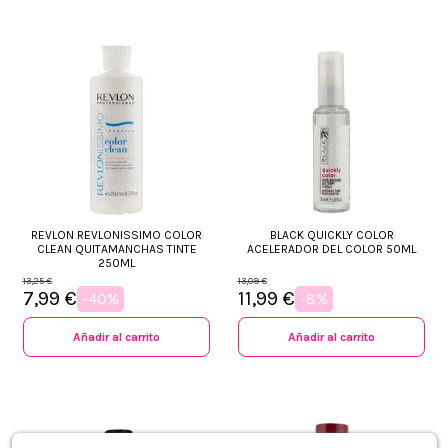
REVLON REVLONISSIMO COLOR
BLACK QUICKLY COLOR
CLEAN QUITAMANCHAS TINTE
ACELERADOR DEL COLOR 50ML
250ML
13,25 €
13,09 €
7,99 €
11,99 €
-40%
-8%
Añadir al carrito
Añadir al carrito