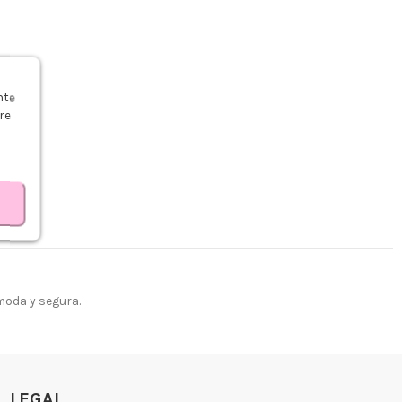
s
nte
re
moda y segura.
LEGAL