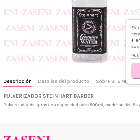
Este
serv
el a
su u
Polí
Descripción
Detalles del producto
Sobre STEINHART
PULVERIZADOR STEINHART BARBER
Pulverizador de spray con capacidad para 500ml, moderno diseño y
¿Quiénes
+34 968 06 63 44
L-V 10:00 - 14:00
Envío, Pa
+34 601 27 80 18
Nuestras 
contacto@zaseni.com
Cuenta en
Avenida de los Dolores