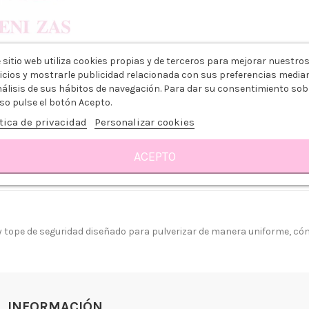
 sitio web utiliza cookies propias y de terceros para mejorar nuestro
icios y mostrarle publicidad relacionada con sus preferencias media
nálisis de sus hábitos de navegación. Para dar su consentimiento sob
so pulse el botón Acepto.
tica de privacidad
Personalizar cookies
ACEPTO
Reseñas
 tope de seguridad diseñado para pulverizar de manera uniforme, có
 somos?
Aviso legal
go y Devoluciones
Política de privacidad
tiendas
Política de Cookies
 tienda
Borrar Cookies
INFORMACIÓN