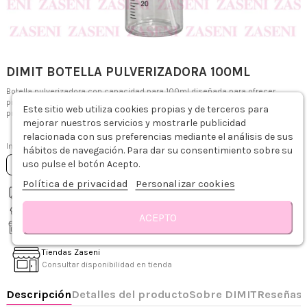
DIMIT BOTELLA PULVERIZADORA 100ML
Botella pulverizadora con capacidad para 100ml diseñada para ofrecer
precisión, higiene y comodidad en cada aplicación, ayudando a distribuir
Este sitio web utiliza cookies propias y de terceros para
productos líquidos de forma controlada.
mejorar nuestros servicios y mostrarle publicidad
0,99 €
relacionada con sus preferencias mediante el análisis de sus
Impuestos incluidos
hábitos de navegación. Para dar su consentimiento sobre su
uso pulse el botón Acepto.
Añadir al carrito
Política de privacidad
Personalizar cookies
Envío gratis desde 75€
Descripción
Detalles del producto
Sobre DIMIT
Reseñas
Recíbelo de 1-3 días hábiles
ACEPTO
Recogida gratis en tienda
Tiendas Zaseni
Consultar disponibilidad en tienda