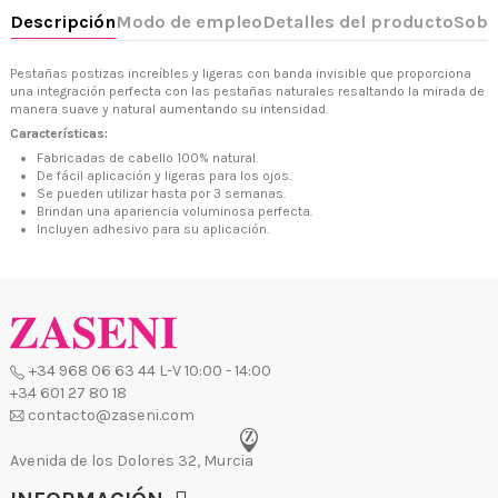
Pestañas postizas increíbles y ligeras con banda invisible que proporciona
una integración perfecta con las pestañas naturales resaltando la mirada de
manera suave y natural aumentando su intensidad.
Características:
+34 968 06 63 44
L-V 10:00 - 14:00
Fabricadas de cabello 100% natural.
+34 601 27 80 18
De fácil aplicación y ligeras para los ojos.
contacto@zaseni.com
Se pueden utilizar hasta por 3 semanas.
Brindan una apariencia voluminosa perfecta.
Avenida de los Dolores 32, Murcia
Incluyen adhesivo para su aplicación.