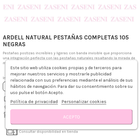
ARDELL NATURAL PESTAÑAS COMPLETAS 105
NEGRAS
Pestañas postizas increíbles y ligeras con banda invisible que proporciona
una integración perfecta con las pestañas naturales resaltando la mirada de
manera suave y natural aumentando su intensidad.
Este sitio web utiliza cookies propias y de terceros para
6,79 €
mejorar nuestros servicios y mostrarle publicidad
Impuestos incluidos
relacionada con sus preferencias mediante el análisis de sus
hábitos de navegación. Para dar su consentimiento sobre su
Añadir al carrito
uso pulse el botón Acepto.
Descripción
Modo de empleo
Detalles del producto
Sobre ARDELL
R
Envío gratis desde 75€
Política de privacidad
Personalizar cookies
Recíbelo de 1-3 días hábiles
Recogida gratis en tienda
ACEPTO
Tiendas Zaseni
Consultar disponibilidad en tienda