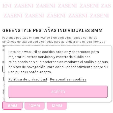
GREENSTYLE PESTAÑAS INDIVIDUALES 8MM
Pestañas postizas en ramillete de 3 unidades fabricadas con fibras
sintéticas de alta calidad diseñadas para garantizar una mirada intensa y
definida con un look natural y un aspecto impecable mediante una
aplicación fácil y cómoda.
Este sitio web utiliza cookies propias y de terceros para
3,50 €
mejorar nuestros servicios y mostrarle publicidad
relacionada con sus preferencias mediante el análisis de sus
Impuestos incluidos
hábitos de navegación. Para dar su consentimiento sobre su
Añadir al carrito
uso pulse el botón Acepto.
Política de privacidad
Personalizar cookies
Envío gratis desde 75€
Recíbelo de 1-3 días hábiles
ACEPTO
Recogida gratis en tienda
Descripción
Detalles del producto
Sobre GREENSTYLE
Reseñas
Tamaño
8MM
10MM
12MM