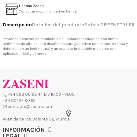
Tiendas Zaseni
Consultar disponibilidad en tienda
+34 968 06 63 44
L-V 10:00 - 14:00
+34 601 27 80 18
Pestañas postizas en ramillete de 3 unidades fabricadas con fibras
contacto@zaseni.com
sintéticas de alta calidad diseñadas para garantizar una mirada intensa y
definida con un look natural y un aspecto impecable mediante una
Avenida de los Dolores 32, Murcia
aplicación fácil y cómoda.
INFORMACIÓN
LEGAL