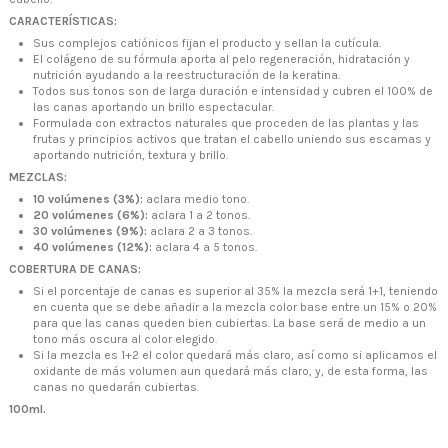
CARACTERÍSTICAS:
Sus complejos catiónicos fijan el producto y sellan la cutícula.
El colágeno de su fórmula aporta al pelo regeneración, hidratación y
nutrición ayudando a la reestructuración de la keratina.
Todos sus tonos son de larga duración e intensidad y cubren el 100% de
las canas aportando un brillo espectacular.
Formulada con extractos naturales que proceden de las plantas y las
frutas y principios activos que tratan el cabello uniendo sus escamas y
+34 968 06 63 44
L-V 10:00 - 14:00
aportando nutrición, textura y brillo.
+34 601 27 80 18
MEZCLAS:
contacto@zaseni.com
10 volúmenes (3%):
aclara medio tono.
20 volúmenes (6%):
aclara 1 a 2 tonos.
Avenida de los Dolores 32, Murcia
30 volúmenes (9%):
aclara 2 a 3 tonos.
40 volúmenes (12%):
aclara 4 a 5 tonos.
COBERTURA DE CANAS:
Si el porcentaje de canas es superior al 35% la mezcla será 1+1, teniendo
en cuenta que se debe añadir a la mezcla color base entre un 15% o 20%
para que las canas queden bien cubiertas. La base será de medio a un
tono más oscura al color elegido.
Si la mezcla es 1+2 el color quedará más claro, así como si aplicamos el
oxidante de más volumen aun quedará más claro, y, de esta forma, las
canas no quedarán cubiertas.
100ml.