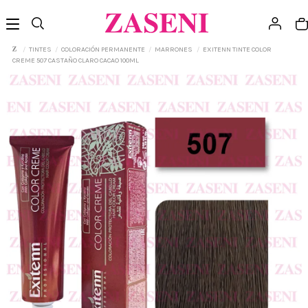
TINTES
COLORACIÓN PERMANENTE
MARRONES
EXITENN TINTE COLOR
CREME 507 CASTAÑO CLARO CACAO 100ML