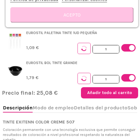
PLASTICAPS PEINADOR DESECHABLE AZUL 5UDS
ACEPTO
0,75 €
Descripción
Modo de empleo
Detalles del producto
Sobre EXITENN
R
EUROSTIL PALETINA TINTE 1UD PEQUEÑA
1,09 €
EUROSTIL BOL TINTE GRANDE
1,79 €
Precio final:
25,08 €
Añadir todo al carrito
TINTE EXITENN COLOR CREME 507
Coloración permanente con una tecnología exclusiva que permite conseguir
resultados de coloración a nivel profesional respetando la naturaleza del
cabello.