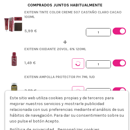
COMPRADOS JUNTOS HABITUALMENTE
EXITENN TINTE COLOR CREME 507 CASTAÑO CLARO CACAO
100ML
5,99 €
+
EXITENN OXIDANTE 20VOL. 6% 120ML
1,49 €
EXITENN AMPOLLA PROTECTOR PH 7ML 1UD
2,59 €
Este sitio web utiliza cookies propias y de terceros para
mejorar nuestros servicios y mostrarle publicidad
EXITENN SKIN COLOR ANTIMANCHAS 100ML
relacionada con sus preferencias mediante el análisis de sus
hábitos de navegación. Para dar su consentimiento sobre su
11,39 €
uso pulse el botón Acepto.
Política de privacidad
Personalizar cookies