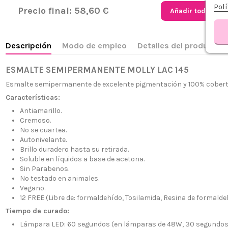
Polí
Precio final:
58,60 €
Añadir todo al ca
Descripción
Modo de empleo
Detalles del producto
ESMALTE SEMIPERMANENTE MOLLY LAC 145
Esmalte semipermanente de excelente pigmentación y 100% cobertu
Características:
Antiamarillo.
Cremoso.
No se cuartea.
Autonivelante.
Brillo duradero hasta su retirada.
Soluble en líquidos a base de acetona.
Sin Parabenos.
No testado en animales.
¿Quiénes
Vegano.
+34 968 06 63 44
L-V 10:00 - 14:00
12 FREE (Libre de: formaldehído, Tosilamida, Resina de formaldehí
Envío, Pa
+34 601 27 80 18
Tiempo de curado:
Nuestras 
contacto@zaseni.com
Lámpara LED: 60 segundos (en lámparas de 48W, 30 segundos
Cuenta en