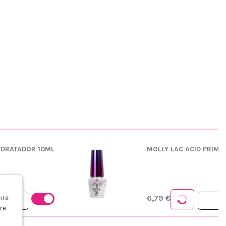
HIDRATADOR 10ML
MOLLY LAC ACID PRIME
s
nte
6,79 €
re