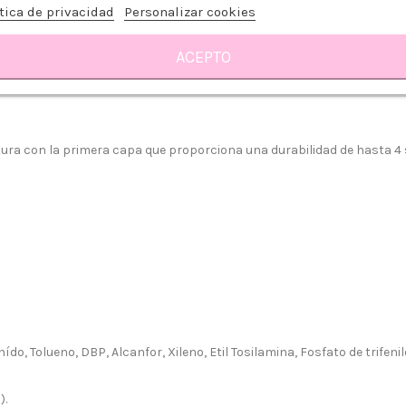
tica de privacidad
Personalizar cookies
rrito
ACEPTO
Sobre MOLLY LAC
Reseñas
ra con la primera capa que proporciona una durabilidad de hasta 4
 somos?
Aviso legal
do, Tolueno, DBP, Alcanfor, Xileno, Etil Tosilamina, Fosfato de trifeni
go y Devoluciones
Política de privacidad
tiendas
Política de Cookies
).
 tienda
Borrar Cookies