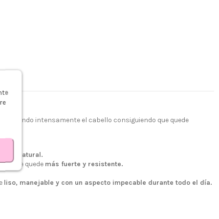
s
nte
re
 hidratando intensamente el cabello consiguiendo que quede
vidad natural.
endo que quede
más fuerte y resistente.
de
liso, manejable y con un aspecto impecable durante todo el día.