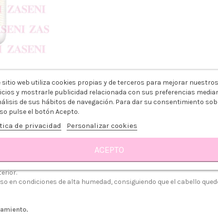
 producto
 sitio web utiliza cookies propias y de terceros para mejorar nuestro
Sobre KARSEELL
Reseñas
icios y mostrarle publicidad relacionada con sus preferencias media
nálisis de sus hábitos de navegación. Para dar su consentimiento sob
L MACA ESSENCE
so pulse el botón Acepto.
tra profundamente en la fibra capilar restaurando, fortaleciendo e
tica de privacidad
Personalizar cookies
ACEPTO
n la fibra capilar para
restaurar la estructura del cabello y su sua
su resistencia a la rotura y protegiéndolo de futuros daños, consigui
erior.
so en condiciones de alta humedad, consiguiendo que el cabello que
pamiento.