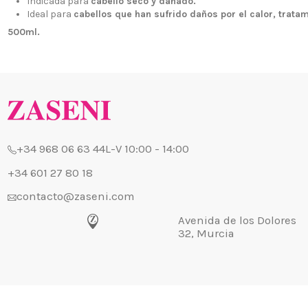
Indicada para
cabello seco y dañado.
Ideal para
cabellos que han sufrido daños por el calor, trata
¿Quiénes
+34 968 06 63 44
L-V 10:00 - 14:00
500ml.
Envío, Pa
+34 601 27 80 18
Nuestras 
contacto@zaseni.com
Cuenta en
Avenida de los Dolores
32, Murcia
Atención a
Blog