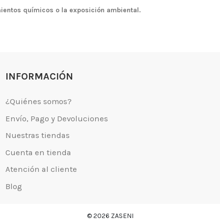
mientos químicos o la exposición ambiental.
 somos?
Aviso legal
go y Devoluciones
Política de privacidad
tiendas
Política de Cookies
 tienda
Borrar Cookies
l cliente
Mapa del sitio
INFORMACIÓN
Desistimiento
© 2026 ZASENI