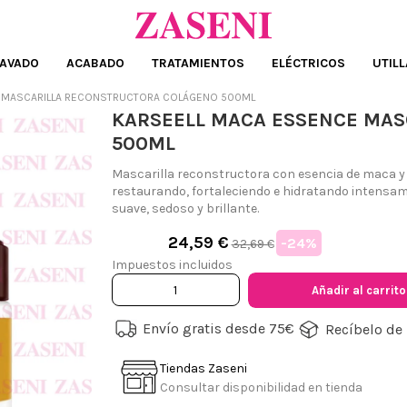
AVADO
ACABADO
TRATAMIENTOS
ELÉCTRICOS
UTILL
 MASCARILLA RECONSTRUCTORA COLÁGENO 500ML
KARSEELL MACA ESSENCE MA
500ML
Mascarilla reconstructora con esencia de maca y 
restaurando, fortaleciendo e hidratando intensame
suave, sedoso y brillante.
24,59 €
-24%
32,69 €
Impuestos incluidos
Añadir al carrito
Envío gratis desde 75€
Recíbelo de 
Tiendas Zaseni
Consultar disponibilidad en tienda