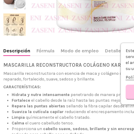
Descripción
Fórmula
Modo de empleo
Detalles del
Este
serv
el a
MASCARILLA RECONSTRUCTORA COLÁGENO KARSEEL
su u
Mascarilla reconstructora con esencia de maca y colágeno que pene
Polí
reparado, fortalecido, suave, sedoso y brillante.
CARACTERÍSTICAS:
Hidrata y nutre intensamente
penetrando de manera profunda e
Fortalece
el cabello desde la raíz hasta las puntas mejorando 
Repara las puntas abiertas
sellando la fibra capilar desde el int
Suaviza la cutícula capilar
reduciendo el encrespamiento inclu
Limpia
químicamente el cabello tratado.
Calma
el cuero cabelludo tenso.
Proporciona un
cabello suave, sedoso, brillante y sin encres