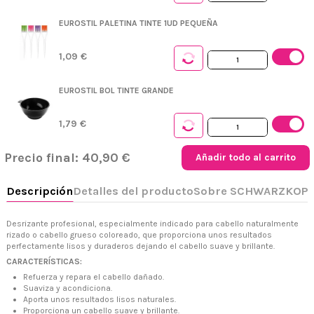
Descripción
Detalles del producto
Sobre SCHWARZKOPF
Reseñas
EUROSTIL PALETINA TINTE 1UD PEQUEÑA
1,09 €
EUROSTIL BOL TINTE GRANDE
1,79 €
Precio final:
40,90 €
Añadir todo al carrito
Desrizante profesional, especialmente indicado para cabello naturalmente
rizado o cabello grueso coloreado, que proporciona unos resultados
perfectamente lisos y duraderos dejando el cabello suave y brillante.
CARACTERÍSTICAS:
+34 968 06 63 44
L-V 10:00 - 14:00
Refuerza y repara el cabello dañado.
Suaviza y acondiciona.
+34 601 27 80 18
Aporta unos resultados lisos naturales.
contacto@zaseni.com
Proporciona un cabello suave y brillante.