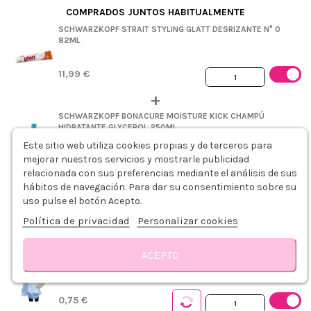
COMPRADOS JUNTOS HABITUALMENTE
SCHWARZKOPF STRAIT STYLING GLATT DESRIZANTE N° 0
82ML
11,99 €
+
SCHWARZKOPF BONACURE MOISTURE KICK CHAMPÚ
HIDRATANTE GLYCEROL 250ML
Este sitio web utiliza cookies propias y de terceros para
mejorar nuestros servicios y mostrarle publicidad
10,09 €
relacionada con sus preferencias mediante el análisis de sus
hábitos de navegación. Para dar su consentimiento sobre su
SCHWARZKOPF BONACURE MOISTURE KICK MASCARILLA
uso pulse el botón Acepto.
HIDRATANTE GLYCEROL 200ML
Política de privacidad
Personalizar cookies
15,19 €
ACEPTO
PLASTICAPS PEINADOR DESECHABLE AZUL 5UDS
0,75 €