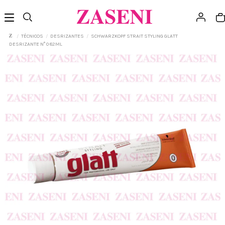
TÉCNICOS
DESRIZANTES
SCHWARZKOPF STRAIT STYLING GLATT
DESRIZANTE N° 0 82ML