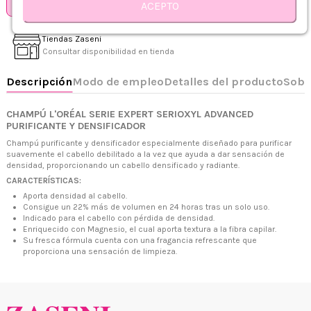
ACEPTO
1500ML
300ML
500ML
Tiendas Zaseni
Consultar disponibilidad en tienda
CHAMPÚ L'ORÉAL SERIE EXPERT SERIOXYL ADVANCED
PURIFICANTE Y DENSIFICADOR
Champú purificante y densificador especialmente diseñado para purificar
suavemente el cabello debilitado a la vez que ayuda a dar sensación de
densidad, proporcionando un cabello densificado y radiante.
+34 968 06 63 44
L-V 10:00 - 14:00
CARACTERÍSTICAS:
+34 601 27 80 18
Aporta densidad al cabello.
contacto@zaseni.com
Consigue un 22% más de volumen en 24 horas tras un solo uso.
Indicado para el cabello con pérdida de densidad.
Avenida de los Dolores 32, Murcia
Enriquecido con Magnesio, el cual aporta textura a la fibra capilar.
Su fresca fórmula cuenta con una fragancia refrescante que
proporciona una sensación de limpieza.