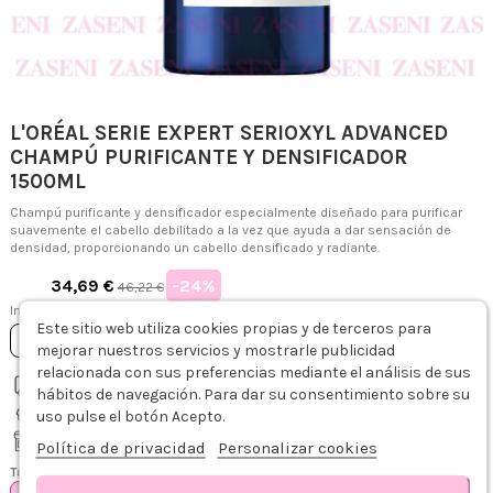
L'ORÉAL SERIE EXPERT SERIOXYL ADVANCED
CHAMPÚ PURIFICANTE Y DENSIFICADOR
1500ML
Champú purificante y densificador especialmente diseñado para purificar
suavemente el cabello debilitado a la vez que ayuda a dar sensación de
densidad, proporcionando un cabello densificado y radiante.
-24%
34,69 €
46,22 €
Impuestos incluidos
Este sitio web utiliza cookies propias y de terceros para
Añadir al carrito
mejorar nuestros servicios y mostrarle publicidad
relacionada con sus preferencias mediante el análisis de sus
Envío gratis desde 75€
hábitos de navegación. Para dar su consentimiento sobre su
Recíbelo de 1-3 días hábiles
uso pulse el botón Acepto.
Descripción
Modo de empleo
Detalles del producto
Sobre L´ORÉAL
R
Recogida gratis en tienda
Política de privacidad
Personalizar cookies
Tamaño