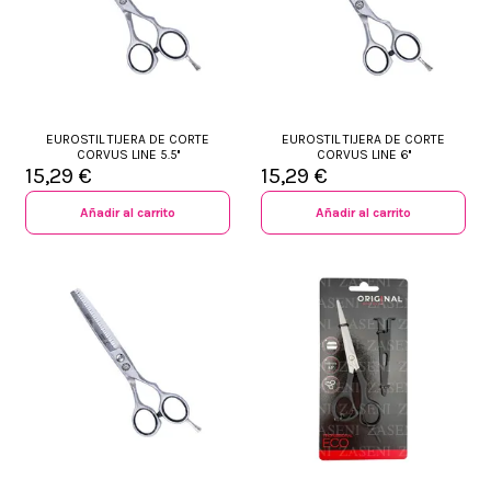
EUROSTIL TIJERA DE CORTE
EUROSTIL TIJERA DE CORTE
CORVUS LINE 5.5''
CORVUS LINE 6''
15,29 €
15,29 €
Añadir al carrito
Añadir al carrito
+34 968 06 63 44
L-V 10:00 - 14:00
+34 601 27 80 18
contacto@zaseni.com
Avenida de los Dolores 32, Murcia