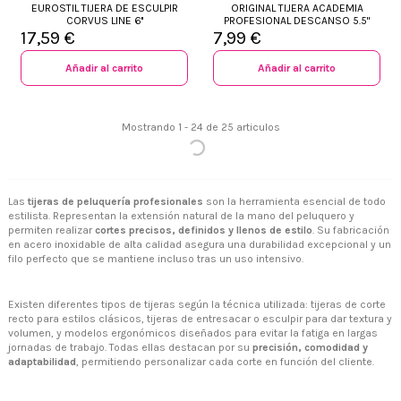
EUROSTIL TIJERA DE ESCULPIR
ORIGINAL TIJERA ACADEMIA
CORVUS LINE 6''
PROFESIONAL DESCANSO 5.5"
17,59 €
7,99 €
Añadir al carrito
Añadir al carrito
Mostrando 1 - 24 de 25 articulos
Las
tijeras de peluquería profesionales
son la herramienta esencial de todo
estilista. Representan la extensión natural de la mano del peluquero y
permiten realizar
cortes precisos, definidos y llenos de estilo
. Su fabricación
en acero inoxidable de alta calidad asegura una durabilidad excepcional y un
filo perfecto que se mantiene incluso tras un uso intensivo.
Existen diferentes tipos de tijeras según la técnica utilizada: tijeras de corte
recto para estilos clásicos, tijeras de entresacar o esculpir para dar textura y
volumen, y modelos ergonómicos diseñados para evitar la fatiga en largas
jornadas de trabajo. Todas ellas destacan por su
precisión, comodidad y
adaptabilidad
, permitiendo personalizar cada corte en función del cliente.