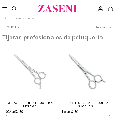
UTILLAJE
TIJERAS
filter_alt
Filtrar
Relevancia
Tijeras profesionales de peluquería
3 CLAVELES TIJERA PELUQUERÍA
3 CLAVELES TIJERA PELUQUERÍA
ULTRA 6.5"
SKOOL 5.5''
27,85 €
18,89 €