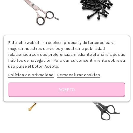
Este sitio web utiliza cookies propias y de terceros para
ORIG!NAL TIJERA ROSA ESMERILADO
M.AWAN SILENCIADOR TIJERAS
mejorar nuestros servicios y mostrarle publicidad
5.5" CONCAVE LIMITED EDITION
NEGRO 1UD
41,99 €
0,61 €
relacionada con sus preferencias mediante el análisis de sus
hábitos de navegación. Para dar su consentimiento sobre su
Añadir al carrito
Añadir al carrito
uso pulse el botón Acepto.
Política de privacidad
Personalizar cookies
ACEPTO