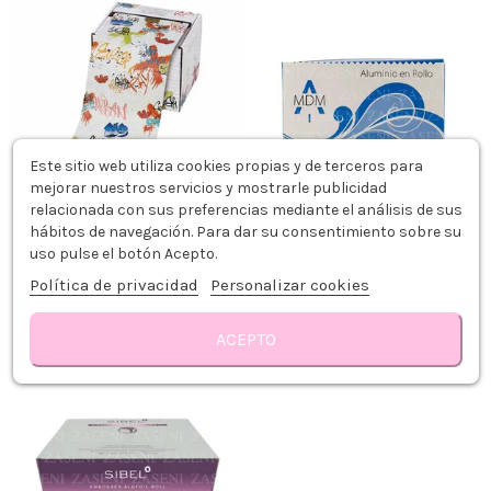
Este sitio web utiliza cookies propias y de terceros para
mejorar nuestros servicios y mostrarle publicidad
relacionada con sus preferencias mediante el análisis de sus
hábitos de navegación. Para dar su consentimiento sobre su
SIBEL PAPEL ALUMINIO CON
MDM ROLLO DE PAPEL ALUMINIO
DISPENSADOR GRAFITI
PLATA 12CM X 70MTS
uso pulse el botón Acepto.
17,99 €
6,39 €
Política de privacidad
Personalizar cookies
Añadir al carrito
Añadir al carrito
ACEPTO