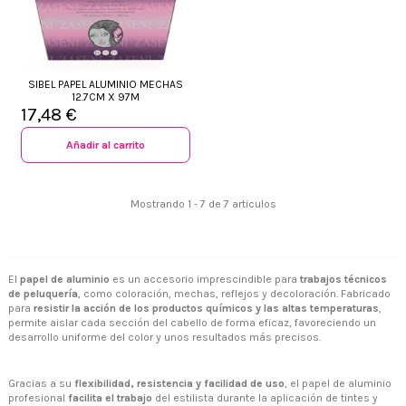
SIBEL PAPEL ALUMINIO MECHAS
12.7CM X 97M
17,48 €
Añadir al carrito
Mostrando 1 - 7 de 7 articulos
El
papel de aluminio
es un accesorio imprescindible para
trabajos técnicos
de peluquería
, como coloración, mechas, reflejos y decoloración. Fabricado
para
resistir la acción de los productos químicos y las altas temperaturas
,
permite aislar cada sección del cabello de forma eficaz, favoreciendo un
+34 968 06 63 44
L-V 10:00 - 14:00
desarrollo uniforme del color y unos resultados más precisos.
+34 601 27 80 18
contacto@zaseni.com
Gracias a su
flexibilidad, resistencia y facilidad de uso
, el papel de aluminio
Avenida de los Dolores 32, Murcia
profesional
facilita el trabajo
del estilista durante la aplicación de tintes y