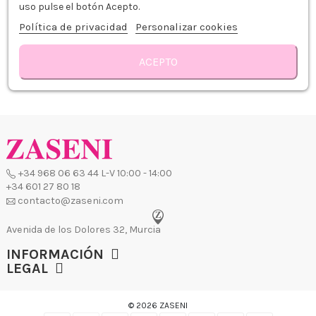
2,49 €
3,09 €
uso pulse el botón Acepto.
Política de privacidad
Personalizar cookies
Añadir al carrito
Añadir al carrito
ACEPTO
Mostrando 1 - 2 de 2 articulos
+34 968 06 63 44
L-V 10:00 - 14:00
+34 601 27 80 18
contacto@zaseni.com
Avenida de los Dolores 32, Murcia
INFORMACIÓN
LEGAL
© 2026 ZASENI