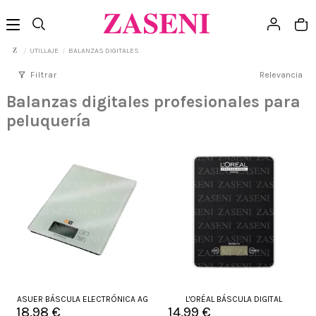
UTILLAJE
BALANZAS DIGITALES
filter_alt
Filtrar
Relevancia
Balanzas digitales profesionales para
peluquería
ASUER BÁSCULA ELECTRÓNICA AG
L'ORÉAL BÁSCULA DIGITAL
18,98 €
14,99 €