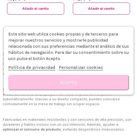
Añadir al carrito
Añadir al carrito
Mostrando 1 - 2 de 2 articulos
Este sitio web utiliza cookies propias y de terceros para
mejorar nuestros servicios y mostrarle publicidad
relacionada con sus preferencias mediante el análisis de sus
hábitos de navegación. Para dar su consentimiento sobre su
Las
balanzas digitales de peluquería
son una herramienta de precisión
uso pulse el botón Acepto.
indispensable para quienes buscan perfección en los procesos técnicos.
Permiten pesar con exactitud cada gramo de tinte, oxidante o tratamiento,
Política de privacidad
Personalizar cookies
asegurando que las fórmulas respeten las proporciones recomendadas por
el fabricante.
ACEPTO
Estas balanzas cuentan con pantallas digitales fáciles de leer y funciones
prácticas como la tara, que permite restar el peso del recipiente
automáticamente. Gracias a su diseño compacto, pueden colocarse
cómodamente en la mesa de trabajo sin ocupar espacio.
Fabricadas en materiales resistentes y con sensores de alta precisión, son
duraderas y fiables incluso con un uso intensivo. Además, ayudan a
optimizar el consumo de producto
, evitando desperdicios innecesarios.
+34 968 06 63 44
L-V 10:00 - 14:00