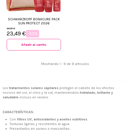
SCHWARZKOPF BONACURE PACK
SUN PROTECT 2026
34,91 €
23,49 €
-33%
Añadir al carrito
Mostrando 1 - 9 de 9 articulos
Los
tratamientos solares capilares
protegen el cabello de los efectos
nocivos del sol, el cloro y la sal, manteniéndolo
hidratado, brillante y
+34 968 06 63 44
L-V 10:00 - 14:00
saludable
incluso en verano.
+34 601 27 80 18
contacto@zaseni.com
CARACTERÍSTICAS:
Avenida de los Dolores 32, Murcia
Con
filtros UV, antioxidantes y aceites nutritivos
.
Texturas ligeras y resistentes al agua.
Presentados en sprays o mascarillas.