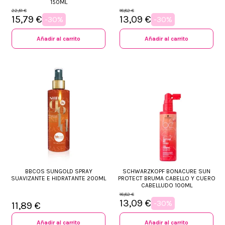
150ML
22,51 €
18,82 €
15,79 €
13,09 €
-30%
-30%
Añadir al carrito
Añadir al carrito
BBCOS SUNGOLD SPRAY
SCHWARZKOPF BONACURE SUN
SUAVIZANTE E HIDRATANTE 200ML
PROTECT BRUMA CABELLO Y CUERO
CABELLUDO 100ML
18,82 €
13,09 €
-30%
11,89 €
Añadir al carrito
Añadir al carrito