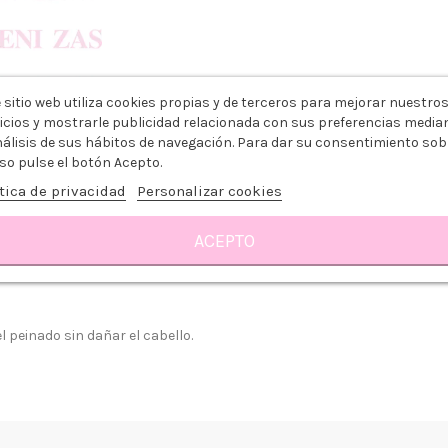
 sitio web utiliza cookies propias y de terceros para mejorar nuestro
icios y mostrarle publicidad relacionada con sus preferencias media
nálisis de sus hábitos de navegación. Para dar su consentimiento sob
so pulse el botón Acepto.
tica de privacidad
Personalizar cookies
ACEPTO
Reseñas
 peinado sin dañar el cabello.
 somos?
Aviso legal
go y Devoluciones
Política de privacidad
tiendas
Política de Cookies
 tienda
Borrar Cookies