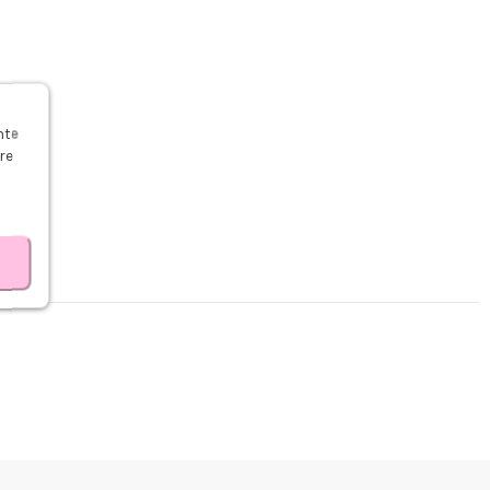
s
nte
re