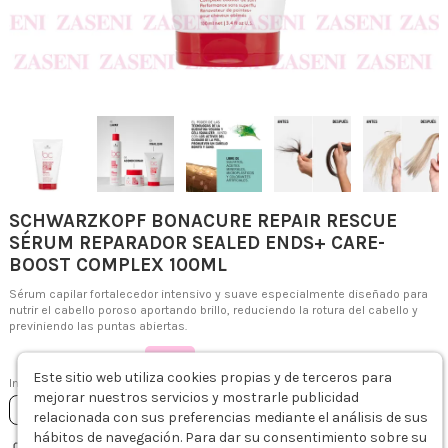
SCHWARZKOPF BONACURE REPAIR RESCUE
SÉRUM REPARADOR SEALED ENDS+ CARE-
BOOST COMPLEX 100ML
Sérum capilar fortalecedor intensivo y suave especialmente diseñado para
nutrir el cabello poroso aportando brillo, reduciendo la rotura del cabello y
previniendo las puntas abiertas.
-32%
17,59 €
25,89 €
Este sitio web utiliza cookies propias y de terceros para
Impuestos incluidos
mejorar nuestros servicios y mostrarle publicidad
Añadir al carrito
relacionada con sus preferencias mediante el análisis de sus
Descripción
Fórmula
Modo de empleo
Detalles del producto
Sobre 
hábitos de navegación. Para dar su consentimiento sobre su