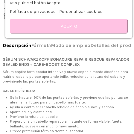
Envío gratis desde 75€
uso pulse el botón Acepto.
Recíbelo de 1-3 días hábiles
Política de privacidad
Personalizar cookies
Recogida gratis en tienda
ACEPTO
Tiendas Zaseni
Consultar disponibilidad en tienda
SÉRUM SCHWARZKOPF BONACURE REPAIR RESCUE REPARADOR
SEALED ENDS+ CARE-BOOST COMPLEX
Sérum capilar fortalecedor intensivo y suave especialmente diseñado para
nutrir el cabello poroso aportando brillo, reduciendo la rotura del cabello y
previniendo las puntas abiertas.
CARACTERÍSTICAS:
Sella hasta el 90% de las puntas abiertas y previene que las puntas se
abran en el futuro para un cabello más fuerte.
Ayuda a controlar el cabello rebelde dejándolo suave y sedoso.
Aporta brillo y elasticidad.
+34 968 06 63 44
L-V 10:00 - 14:00
Previene la rotura del cabello.
+34 601 27 80 18
Proporciona un cabello reparado al instante de forma visible, fuerte,
contacto@zaseni.com
brillante, suave y con mucho movimiento.
Ofrece protección térmica frente al secador.