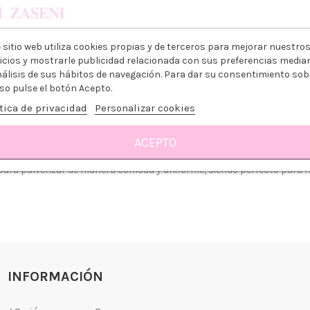
 sitio web utiliza cookies propias y de terceros para mejorar nuestro
icios y mostrarle publicidad relacionada con sus preferencias media
nálisis de sus hábitos de navegación. Para dar su consentimiento sob
so pulse el botón Acepto.
tica de privacidad
Personalizar cookies
ACEPTO
para pulverizar de manera cómoda y uniforme, siendo perfecto para 
 somos?
Aviso legal
go y Devoluciones
Política de privacidad
tiendas
Política de Cookies
 tienda
Borrar Cookies
INFORMACIÓN
l cliente
Mapa del sitio
Desistimiento