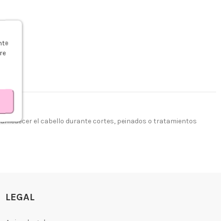
s
nte
re
humedecer el cabello durante cortes, peinados o tratamientos
LEGAL