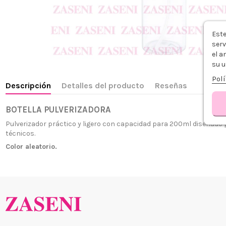
Este
serv
el a
su u
Polí
Descripción
Detalles del producto
Reseñas
BOTELLA PULVERIZADORA
Pulverizador práctico y ligero con capacidad para 200ml diseñado 
técnicos.
Color aleatorio.
¿Quiénes
+34 968 06 63 44
L-V 10:00 - 14:00
Envío, Pa
+34 601 27 80 18
Nuestras 
contacto@zaseni.com
Cuenta en
Avenida de los Dolores
32, Murcia
Atención a
Blog