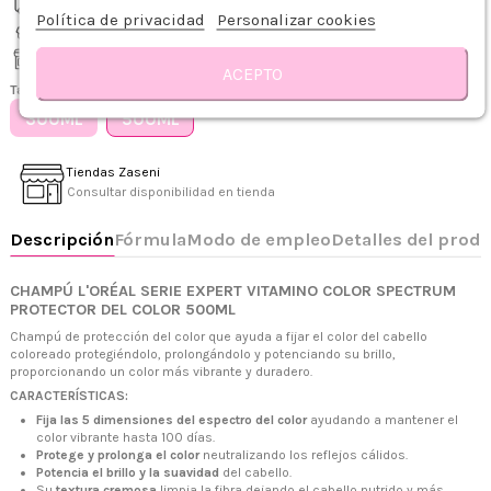
Envío gratis desde 75€
Política de privacidad
Personalizar cookies
Recíbelo de 1-3 días hábiles
Descripción
Fórmula
Modo de empleo
Detalles del producto
Sobre 
Recogida gratis en tienda
ACEPTO
Tamaño
300ML
500ML
Tiendas Zaseni
Consultar disponibilidad en tienda
CHAMPÚ L'ORÉAL SERIE EXPERT VITAMINO COLOR SPECTRUM
PROTECTOR DEL COLOR 500ML
Champú de protección del color que ayuda a fijar el color del cabello
coloreado protegiéndolo, prolongándolo y potenciando su brillo,
proporcionando un color más vibrante y duradero.
+34 968 06 63 44
L-V 10:00 - 14:00
CARACTERÍSTICAS:
+34 601 27 80 18
Fija las 5 dimensiones del espectro del color
ayudando a mantener el
contacto@zaseni.com
color vibrante hasta 100 días.
Protege y prolonga el color
neutralizando los reflejos cálidos.
Avenida de los Dolores 32, Murcia
Potencia el brillo y la suavidad
del cabello.
Su
textura cremosa
limpia la fibra dejando el cabello nutrido y más