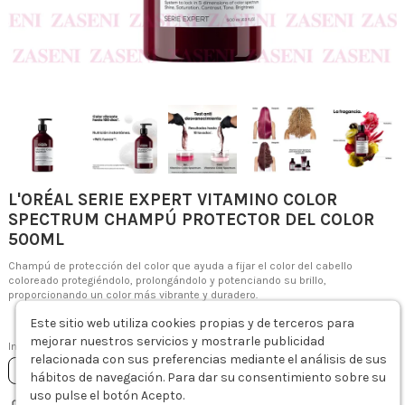
L'ORÉAL SERIE EXPERT VITAMINO COLOR
SPECTRUM CHAMPÚ PROTECTOR DEL COLOR
500ML
Champú de protección del color que ayuda a fijar el color del cabello
coloreado protegiéndolo, prolongándolo y potenciando su brillo,
proporcionando un color más vibrante y duradero.
Este sitio web utiliza cookies propias y de terceros para
-12%
28,59 €
32,85 €
mejorar nuestros servicios y mostrarle publicidad
Impuestos incluidos
relacionada con sus preferencias mediante el análisis de sus
Añadir al carrito
hábitos de navegación. Para dar su consentimiento sobre su
uso pulse el botón Acepto.