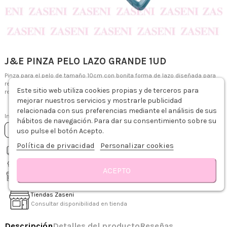
J&E PINZA PELO LAZO GRANDE 1UD
Pinza para el pelo de tamaño 10cm con bonita forma de lazo diseñada para
recoger el cabello de forma cómoda consiguiendo un bonito y práctico
Este sitio web utiliza cookies propias y de terceros para
recogido.
mejorar nuestros servicios y mostrarle publicidad
1,89 €
relacionada con sus preferencias mediante el análisis de sus
Impuestos incluidos
hábitos de navegación. Para dar su consentimiento sobre su
Añadir al carrito
uso pulse el botón Acepto.
Política de privacidad
Personalizar cookies
Envío gratis desde 75€
Descripción
Detalles del producto
Reseñas
Recíbelo de 1-3 días hábiles
ACEPTO
Recogida gratis en tienda
Tiendas Zaseni
Consultar disponibilidad en tienda