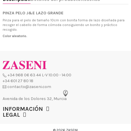
PINZA PELO J&E LAZO GRANDE
+34 968 06 63 44
L-V 10:00 - 14:00
Pinza para el pelo de tamaño 10cm con bonita forma de lazo diseñada para
+34 601 27 80 18
recoger el cabello de forma cómoda consiguiendo un bonito y práctico
contacto@zaseni.com
recogido.
Color aleatorio.
Avenida de los Dolores 32, Murcia
INFORMACIÓN
LEGAL
© 2026 ZASENI