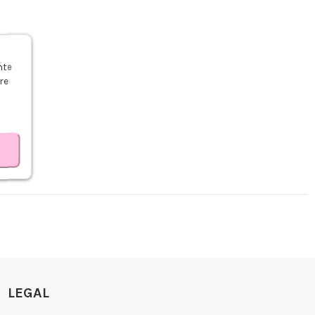
s
nte
re
LEGAL