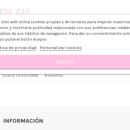
 sitio web utiliza cookies propias y de terceros para mejorar nuestro
icios y mostrarle publicidad relacionada con sus preferencias media
nálisis de sus hábitos de navegación. Para dar su consentimiento sob
so pulse el botón Acepto.
tica de privacidad
Personalizar cookies
ACEPTO
Sobre LEVISSIME
Reseñas
 somos?
Aviso legal
go y Devoluciones
Política de privacidad
tiendas
Política de Cookies
 tienda
Borrar Cookies
INFORMACIÓN
l cliente
Mapa del sitio