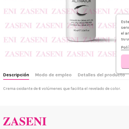
Este
serv
el a
su u
Polí
Descripción
Modo de empleo
Detalles del producto
Crema oxidante de 6 volúmenes que facilita el revelado de color.
¿Quiénes
+34 968 06 63 44
L-V 10:00 - 14:00
Envío, Pa
+34 601 27 80 18
Nuestras 
contacto@zaseni.com
Cuenta en
Avenida de los Dolores
32, Murcia
Atención a