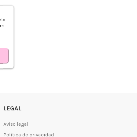
s
nte
re
LEGAL