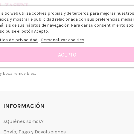
 sitio web utiliza cookies propias y de terceros para mejorar nuestro
icios y mostrarle publicidad relacionada con sus preferencias media
nálisis de sus hábitos de navegación. Para dar su consentimiento sob
so pulse el botón Acepto.
tica de privacidad
Personalizar cookies
ACEPTO
GMENTACIÓN
y boca removibles.
 somos?
Aviso legal
go y Devoluciones
Política de privacidad
tiendas
Política de Cookies
 tienda
Borrar Cookies
INFORMACIÓN
l cliente
Mapa del sitio
Desistimiento