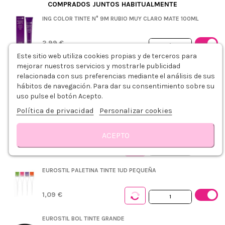
COMPRADOS JUNTOS HABITUALMENTE
ING COLOR TINTE N° 9M RUBIO MUY CLARO MATE 100ML
2,99 €
Este sitio web utiliza cookies propias y de terceros para
+
mejorar nuestros servicios y mostrarle publicidad
ING COLOR OXIDANTE 20VOL. 6% 1000ML
relacionada con sus preferencias mediante el análisis de sus
hábitos de navegación. Para dar su consentimiento sobre su
uso pulse el botón Acepto.
3,79 €
Política de privacidad
Personalizar cookies
PLASTICAPS PEINADOR DESECHABLE AZUL 5UDS
ACEPTO
0,75 €
Descripción
Modo de empleo
Detalles del producto
Reseñas
EUROSTIL PALETINA TINTE 1UD PEQUEÑA
1,09 €
EUROSTIL BOL TINTE GRANDE