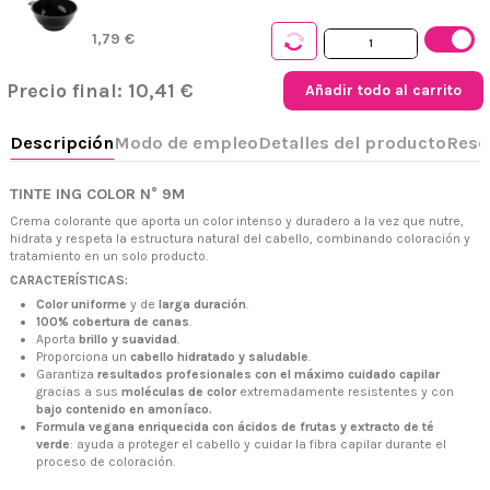
1,79 €
Precio final:
10,41 €
Añadir todo al carrito
TINTE ING COLOR N° 9M
Crema colorante que aporta un color intenso y duradero a la vez que nutre,
hidrata y respeta la estructura natural del cabello, combinando coloración y
+34 968 06 63 44
L-V 10:00 - 14:00
tratamiento en un solo producto.
+34 601 27 80 18
CARACTERÍSTICAS:
contacto@zaseni.com
Color uniforme
y de
larga duración
.
100% cobertura de canas
.
Avenida de los Dolores 32, Murcia
Aporta
brillo y suavidad
.
Proporciona un
cabello hidratado y saludable
.
Garantiza
resultados profesionales con el máximo cuidado capilar
gracias a sus
moléculas de color
extremadamente resistentes y con
bajo contenido en amoníaco.
Formula vegana enriquecida con ácidos de frutas y extracto de té
verde
: ayuda a proteger el cabello y cuidar la fibra capilar durante el
proceso de coloración.