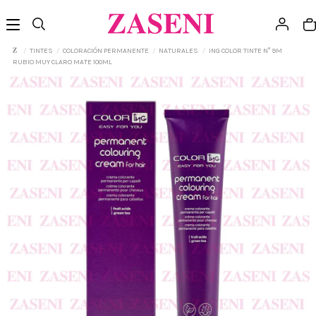
TINTES
COLORACIÓN PERMANENTE
NATURALES
ING COLOR TINTE N° 9M
RUBIO MUY CLARO MATE 100ML