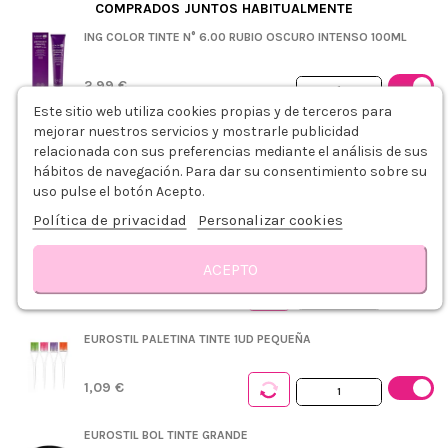
COMPRADOS JUNTOS HABITUALMENTE
ING COLOR TINTE N° 6.00 RUBIO OSCURO INTENSO 100ML
2,99 €
Este sitio web utiliza cookies propias y de terceros para
+
mejorar nuestros servicios y mostrarle publicidad
ING COLOR OXIDANTE 20VOL. 6% 1000ML
relacionada con sus preferencias mediante el análisis de sus
hábitos de navegación. Para dar su consentimiento sobre su
uso pulse el botón Acepto.
3,79 €
Política de privacidad
Personalizar cookies
PLASTICAPS PEINADOR DESECHABLE AZUL 5UDS
ACEPTO
0,75 €
Descripción
Modo de empleo
Detalles del producto
Reseñas
EUROSTIL PALETINA TINTE 1UD PEQUEÑA
1,09 €
EUROSTIL BOL TINTE GRANDE