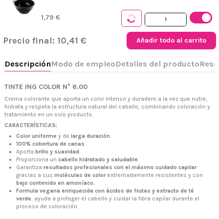
1,79 €
Precio final:
10,41 €
Añadir todo al carrito
TINTE ING COLOR N° 6.00
Crema colorante que aporta un color intenso y duradero a la vez que nutre,
hidrata y respeta la estructura natural del cabello, combinando coloración y
+34 968 06 63 44
L-V 10:00 - 14:00
tratamiento en un solo producto.
+34 601 27 80 18
CARACTERÍSTICAS:
contacto@zaseni.com
Color uniforme
y de
larga duración
.
100% cobertura de canas
.
Avenida de los Dolores 32, Murcia
Aporta
brillo y suavidad
.
Proporciona un
cabello hidratado y saludable
.
Garantiza
resultados profesionales con el máximo cuidado capilar
gracias a sus
moléculas de color
extremadamente resistentes y con
bajo contenido en amoníaco.
Formula vegana enriquecida con ácidos de frutas y extracto de té
verde
: ayuda a proteger el cabello y cuidar la fibra capilar durante el
proceso de coloración.