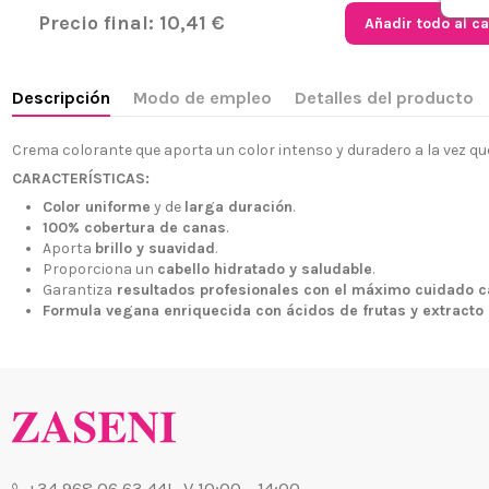
Precio final:
10,41 €
Añadir todo al ca
Descripción
Modo de empleo
Detalles del producto
Crema colorante que aporta un color intenso y duradero a la vez qu
CARACTERÍSTICAS:
Color uniforme
y de
larga duración
.
100% cobertura de canas
.
¿Quiénes
+34 968 06 63 44
L-V 10:00 - 14:00
Aporta
brillo y suavidad
.
Envío, Pa
Proporciona un
cabello hidratado y saludable
.
+34 601 27 80 18
Garantiza
resultados profesionales con el máximo cuidado c
Nuestras 
contacto@zaseni.com
Formula vegana enriquecida con ácidos de frutas y extracto 
Cuenta en
Avenida de los Dolores
32, Murcia
Atención a
Blog