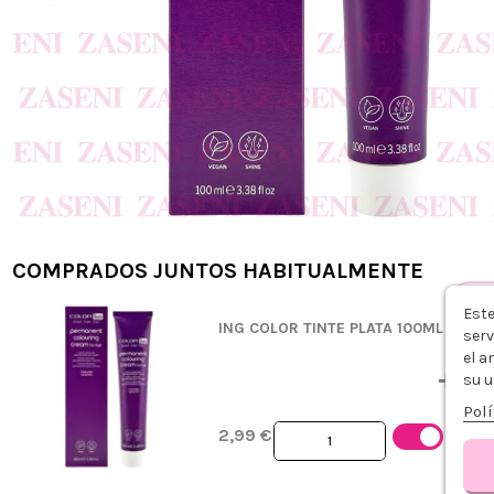
COMPRADOS JUNTOS HABITUALMENTE
Este
ING COLOR TINTE PLATA 100ML
serv
el a
+
su u
Polí
2,99 €