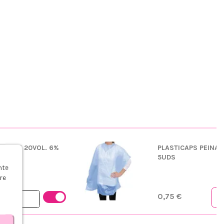
DANTE 20VOL. 6%
PLASTICAPS PEINA
s
5UDS
nte
re
0,75 €