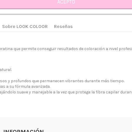
ACEPTO
rrito
Sobre LOOK COLOOR
Reseñas
tina que permite conseguir resultados de coloración a nivel profesi
tural.
 somos?
Aviso legal
nsos y profundos que permanecen vibrantes durante más tiempo.
cias a su fórmula avanzada.
go y Devoluciones
Política de privacidad
dejándolo suave y manejable a la vez que protege la fibra capilar duran
tiendas
Política de Cookies
 tienda
Borrar Cookies
l cliente
Mapa del sitio
Desistimiento
INFORMACIÓN