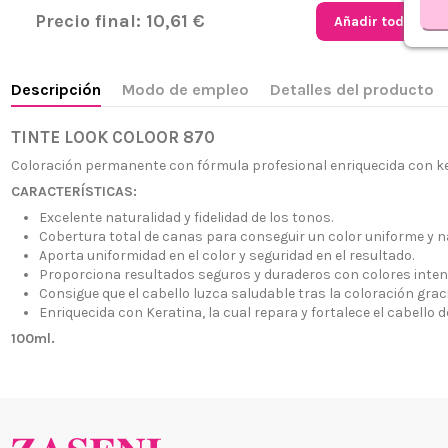
Precio final:
10,61 €
Añadir todo al ca
Descripción
Modo de empleo
Detalles del producto
TINTE LOOK COLOOR 870
Coloración permanente con fórmula profesional enriquecida con kera
CARACTERÍSTICAS:
Excelente naturalidad y fidelidad de los tonos.
Cobertura total de canas para conseguir un color uniforme y na
Aporta uniformidad en el color y seguridad en el resultado.
¿Quiénes
Proporciona resultados seguros y duraderos con colores inte
+34 968 06 63 44
L-V 10:00 - 14:00
Consigue que el cabello luzca saludable tras la coloración gra
Envío, Pa
+34 601 27 80 18
Enriquecida con Keratina, la cual repara y fortalece el cabello 
Nuestras 
contacto@zaseni.com
100ml.
Cuenta en
Avenida de los Dolores
32, Murcia
Atención a
Blog